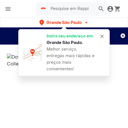
Grande São Paulo
Cadastre-se
Novo no Rappi?
e aproveite...
Insira seu endereço em
Entregas grátis por 15 dias!
Aplicam T&C
Grande São Paulo
.
Melhor serviço,
entregas mais rápidas e
preços mais
convenientes!