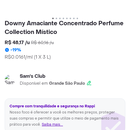
Downy Amaciante Concentrado Perfume
Collection Místico
R$ 48,17
/
u
R$ 60,16
/
u
-
19
%
R$0.0161/ml
(
1 X 3 L
)
Sam's Club
Disponível em
Grande São Paulo
Compre com tranquilidade e segurança no Rappi
Nosso foco é oferecer a você os melhores preços, proteger
suas compras e permitir que utilize o meio de pagamento mais
prático para você.
Saiba mais...