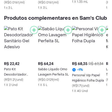
1 X 1.35 mL
Intenso
(
R$0.0161/ml
)
Verão
(
R$0.0161/ml
)
da 
(
R$
1 x 3 L
1 X 3 L
1 X 
Produtos complementares en Sam's Club
R$ 22,42
R$ 64,24
R$ 68,35
R$ 69,34
R$ 
Pato Kit
Sabão Líquido Omo
Lav
-
1
%
Desodorizador
Lavagem Perfeita 5L
Tix
Personal Vip Papel
Sanitário Gel Adesivo
(
R$11.21/und
)
(
R$0.0129/ml
)
Sac
(
R$
Higiênico Folha Dupla
1 X 2 Und
1 X 5 L
1 X 
(
R$1.71/und
)
1 X 40 Und