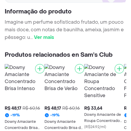
Informação do produto
Imagine um perfume sofisticado frutado, um pouco
mais doce, com notas de baunilha, ameixa, jasmim e
pêssego: u
...
Ver mais
Produtos relacionados en Sam's Club
R$ 48,17
R$ 60,16
R$ 48,17
R$ 60,16
R$ 33,64
R$ 
Downy Amaciante de
-
19
%
-
19
%
Roupa Concentrado
Downy Amaciante
Downy Amaciante
Dow
Sensitive
(
R$24.92/ml
)
Concentrado Brisa
Concentrado Brisa de
Con