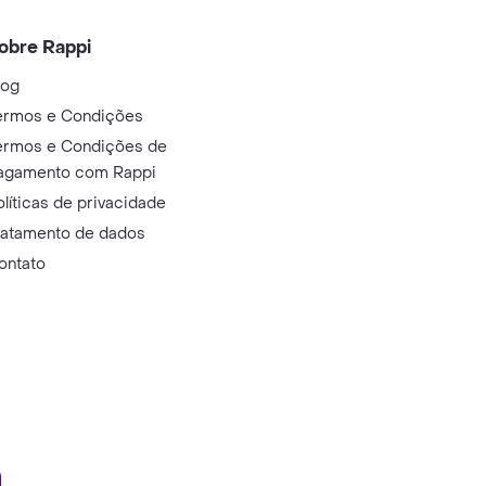
obre Rappi
log
ermos e Condições
ermos e Condições de
agamento com Rappi
olíticas de privacidade
ratamento de dados
ontato
ry