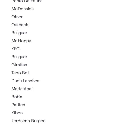
Ponto Da Esfiha
McDonalds
Ofner
Outback
Bullguer
Mr Hoppy
KFC
Bullguer
Giraffas
Taco Bell
Dudu Lanches
Maria Açaí
Bob's
Patties
Kibon
Jerónimo Burger