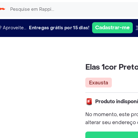
Cadastrar-me
?
Aproveite...
Entregas grátis por 15 dias!
Elas 1cor Pret
Exausta
Produto indispon
No momento, este pro
alterar seu endereço