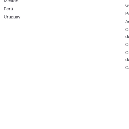
México
G
Perú
P
Uruguay
A
C
d
C
C
d
C