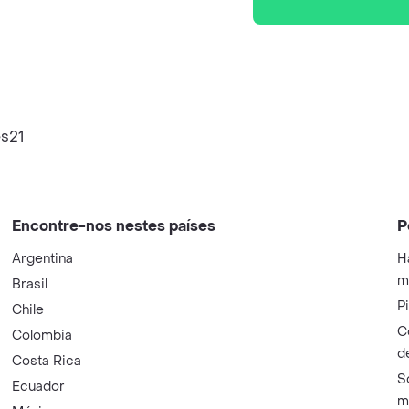
es21
Encontre-nos nestes países
P
Argentina
H
m
Brasil
P
Chile
C
Colombia
d
Costa Rica
S
Ecuador
m