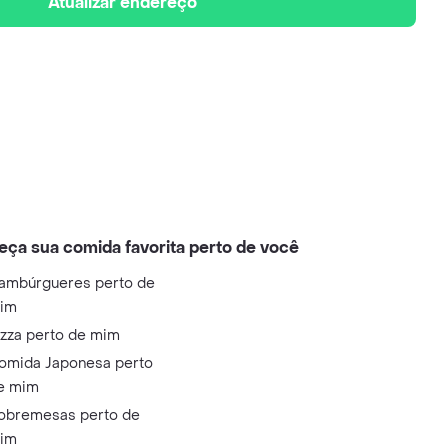
Atualizar endereço
eça sua comida favorita perto de você
ambúrgueres perto de
im
izza perto de mim
omida Japonesa perto
e mim
obremesas perto de
im