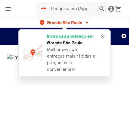
Grande São Paulo
Cadastre-se
Novo no Rappi?
e aproveite...
Insira seu endereço em
Entregas grátis por 15 dias!
Aplicam T&C
Grande São Paulo
.
Melhor serviço,
entregas mais rápidas e
preços mais
convenientes!