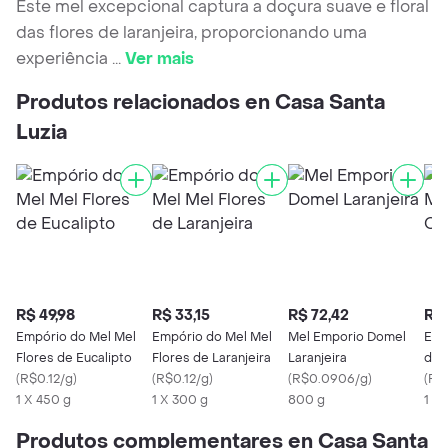
Este mel excepcional captura a doçura suave e floral
das flores de laranjeira, proporcionando uma
experiência
...
Ver mais
Produtos relacionados en Casa Santa
Luzia
R$ 49,98
R$ 33,15
R$ 72,42
R$ 
Empório do Mel Mel
Empório do Mel Mel
Mel Emporio Domel
Emp
Flores de Eucalipto
Flores de Laranjeira
Laranjeira
do 
(
R$0.12/g
)
(
R$0.12/g
)
(
R$0.0906/g
)
(
R$0
1 X 450 g
1 X 300 g
800 g
1 X
Produtos complementares en Casa Santa