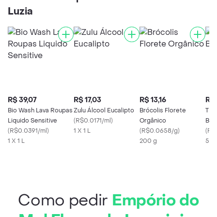
Luzia
R$ 39,07
R$ 17,03
R$ 13,16
R$ 
Bio Wash Lava Roupas
Zulu Álcool Eucalipto
Brócolis Florete
Tio
Liquido Sensitive
(
R$0.0171/ml
)
Orgânico
Bas
(
R$0.0391/ml
)
1 X 1 L
(
R$0.0658/g
)
(
R$
1 X 1 L
200 g
500
Como pedir
Empório do