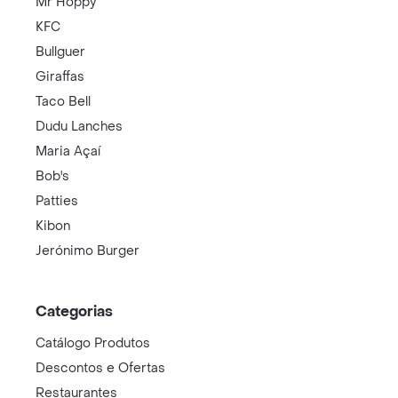
Mr Hoppy
KFC
Bullguer
Giraffas
Taco Bell
Dudu Lanches
Maria Açaí
Bob's
Patties
Kibon
Jerónimo Burger
Categorias
Catálogo Produtos
Descontos e Ofertas
Restaurantes