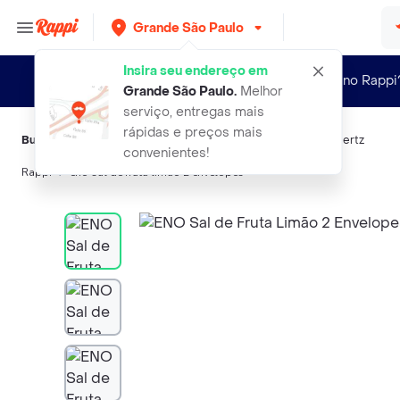
Grande São Paulo
Insira seu endereço em
Novo no Rappi
Grande São Paulo
.
Melhor
serviço, entregas mais
rápidas e preços mais
Buscas relacionadas:
Antiácidos
,
Eno
,
Estomazil
,
Cosmed
,
Hertz
convenientes!
Rappi
eno sal de fruta limao 2 envelopes