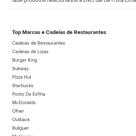
Que produtos relacionados a ENO Sal de Fruta Limã
Top Marcas e Cadeias de Restaurantes
Cadeias de Restaurantes
Cadeias de Lojas
Burger King
Subway
Pizza Hut
Starbucks
Ponto Da Esfiha
McDonalds
Ofner
Outback
Bullguer