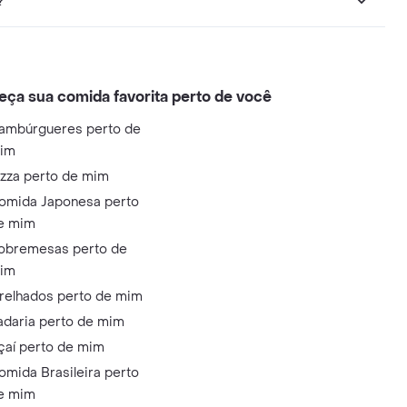
?
eça sua comida favorita perto de você
ambúrgueres perto de
im
izza perto de mim
omida Japonesa perto
e mim
obremesas perto de
im
relhados perto de mim
adaria perto de mim
çaí perto de mim
omida Brasileira perto
e mim