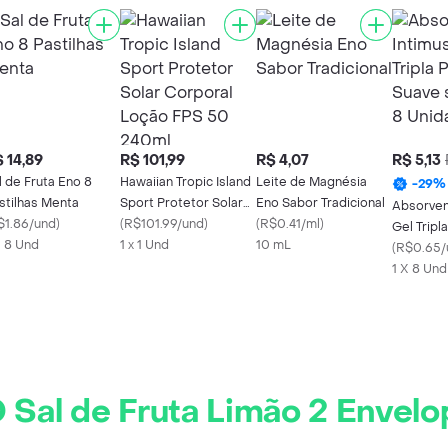
 14,89
R$ 101,99
R$ 4,07
R$ 5,13
l de Fruta Eno 8
Hawaiian Tropic Island
Leite de Magnésia
-
29
%
stilhas Menta
Sport Protetor Solar
Eno Sabor Tradicional
Absorven
$1.86/und
)
Corporal Loção FPS
(
R$101.99/und
)
(
R$0.41/ml
)
Gel Tripl
X 8 Und
50 240ml
1 x 1 Und
10 mL
Suave se
(
R$0.65/
Unidade
1 X 8 Und
Sal de Fruta Limão 2 Envelo