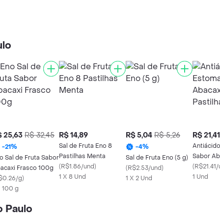
ulo
 25,63
R$ 32,45
R$ 14,89
R$ 5,04
R$ 5,26
R$ 21,41
Sal de Fruta Eno 8
Antiácido
-
21
%
-
4
%
Pastilhas Menta
Sabor Ab
o Sal de Fruta Sabor
Sal de Fruta Eno (5 g)
(
R$1.86/und
)
Pastilhas
(
R$21.41/
acaxi Frasco 100g
(
R$2.53/und
)
1 X 8 Und
1 Und
$0.26/g
)
1 X 2 Und
X 100 g
o Paulo