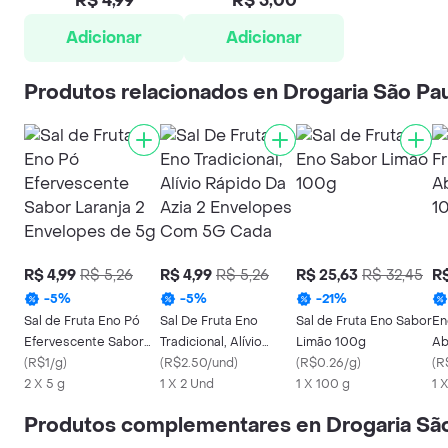
R$ 4,99
R$ 5,00
Adicionar
Adicionar
Produtos relacionados en Drogaria São Pa
R$ 4,99
R$ 5,26
R$ 4,99
R$ 5,26
R$ 25,63
R$ 32,45
R$
-
5
%
-
5
%
-
21
%
Sal de Fruta Eno Pó
Sal De Fruta Eno
Sal de Fruta Eno Sabor
En
Efervescente Sabor
Tradicional, Alívio
Limão 100g
Ab
Laranja 2 Envelopes
(
R$1/g
)
Rápido Da Azia 2
(
R$2.50/und
)
(
R$0.26/g
)
(
R
de 5g
2 X 5 g
Envelopes Com 5G
1 X 2 Und
1 X 100 g
1 
Cada
Produtos complementares en Drogaria Sã