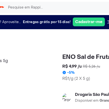
Cadastrar-me
?
Aproveite...
Entregas grátis por 15 dias!
ENO Sal de Frut
R$ 4,99
/
u
R$ 5,26
/
u
-
5
%
R$1/g
(
2 X 5 g
)
Drogaria São Pau
Disponível em
Grand