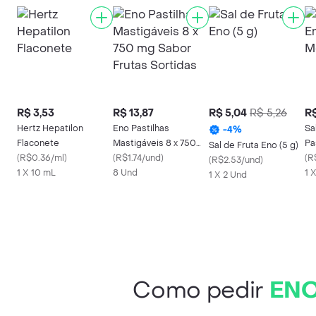
R$ 3,53
R$ 13,87
R$ 5,04
R$ 5,26
R$
Hertz Hepatilon
Eno Pastilhas
Sa
-
4
%
Flaconete
Mastigáveis 8 x 750
Pa
Sal de Fruta Eno (5 g)
(
R$0.36/ml
)
mg Sabor Frutas
(
R$1.74/und
)
(
R
(
R$2.53/und
)
1 X 10 mL
Sortidas
8 Und
1 
1 X 2 Und
Como pedir
ENO 