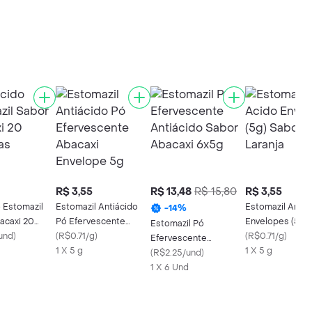
R$ 3,55
R$ 13,48
R$ 15,80
R$ 3,55
 Estomazil
Estomazil Antiácido
Estomazil Anti 
-
14
%
acaxi 20
Pó Efervescente
Envelopes (5g)
Estomazil Pó
und
)
Abacaxi Envelope 5g
(
R$0.71/g
)
Laranja
(
R$0.71/g
)
Efervescente
1 X 5 g
1 X 5 g
Antiácido Sabor
(
R$2.25/und
)
Abacaxi 6x5g
1 X 6 Und