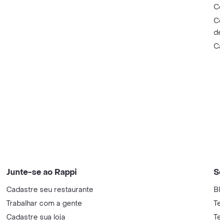
C
C
d
C
Junte-se ao Rappi
S
Cadastre seu restaurante
B
Trabalhar com a gente
T
Cadastre sua loja
T