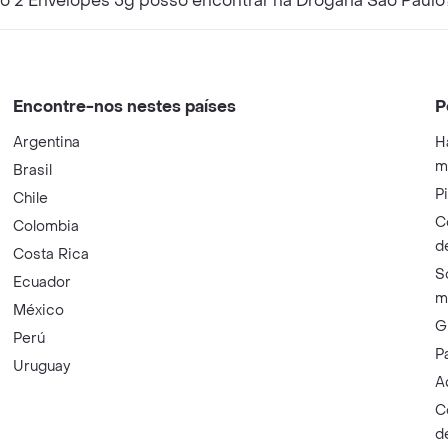
o 2 Envelopes 5g posso encontrar na Drogaria São Paulo
Encontre-nos nestes países
P
Argentina
H
m
Brasil
P
Chile
C
Colombia
d
Costa Rica
S
Ecuador
m
México
G
Perú
P
Uruguay
A
C
d