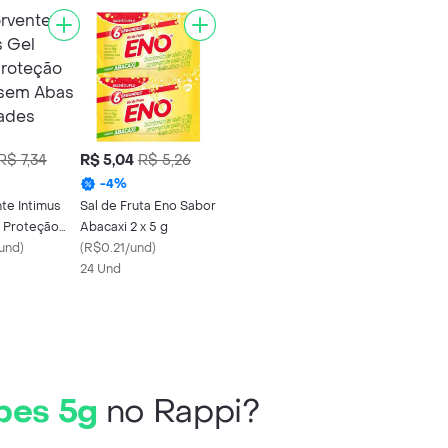
R$ 7,34
R$ 5,04
R$ 5,26
-
4
%
te Intimus
Sal de Fruta Eno Sabor
a Proteção
Abacaxi 2 x 5 g
m Abas 8
und
)
(
R$0.21/und
)
s
24 Und
pes 5g
no Rappi?