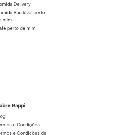
omida Delivery
omida Saudável perto
e mim
afé perto de mim
obre Rappi
log
ermos e Condições
ermos e Condições de