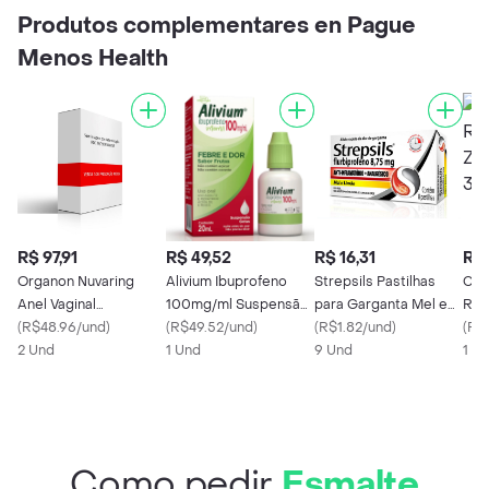
Produtos complementares en Pague
Menos Health
R$ 97,91
R$ 49,52
R$ 16,31
R$ 
Organon Nuvaring
Alivium Ibuprofeno
Strepsils Pastilhas
Coc
Anel Vaginal
100mg/ml Suspensão
para Garganta Mel e
Ref
11.7mg/2.7mg com 1
(
R$48.96/und
)
de Uso Oral Frasco
(
R$49.52/und
)
Limão 8 pastilhas
(
R$1.82/und
)
Açú
(
R$
Aplicador
2 Und
Gotejador 20ml
1 Und
(Flurbiprofeno 8.75
9 Und
1 X
mg)
Como pedir
Esmalte