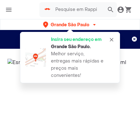
Grande São Paulo
Cadastre-se
Novo no Rappi?
e aproveite...
Insira seu endereço em
Entregas grátis por 15 dias!
Aplicam T&C
Grande São Paulo
.
Melhor serviço,
entregas mais rápidas e
preços mais
convenientes!