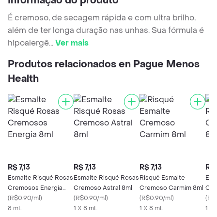
Informação do produto
É cremoso, de secagem rápida e com ultra brilho,
além de ter longa duração nas unhas. Sua fórmula é
hipoalergê
...
Ver mais
Produtos relacionados en Pague Menos
Health
R$ 7,13
R$ 7,13
R$ 7,13
R$ 
Esmalte Risqué Rosas
Esmalte Risqué Rosas
Risqué Esmalte
Esm
Cremosos Energia
Cremoso Astral 8ml
Cremoso Carmim 8ml
Cre
8ml
(
R$0.90/ml
)
(
R$0.90/ml
)
(
R$0.90/ml
)
(
R$
8 mL
1 X 8 mL
1 X 8 mL
1 X