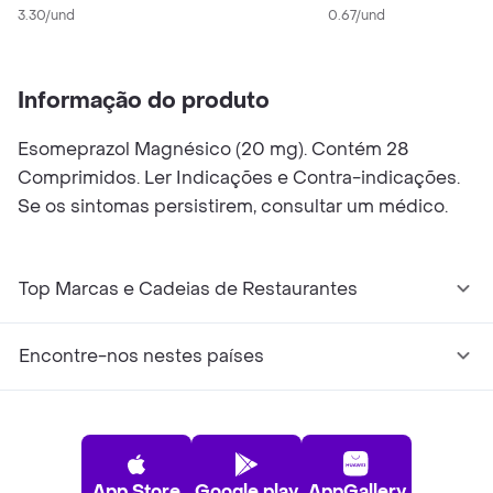
Comprimidos
3.30/und
0.67/und
Revestidos de
Liberação Retardada
Informação do produto
Esomeprazol Magnésico (20 mg). Contém 28
Comprimidos. Ler Indicações e Contra-indicações.
Se os sintomas persistirem, consultar um médico.
Top Marcas e Cadeias de Restaurantes
Encontre-nos nestes países
App Store
Google play
AppGallery