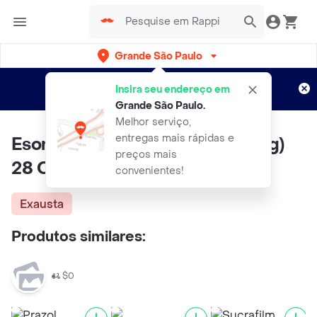
Grande São Paulo
Cadastre-se
Novo no Rappi?
e aproveite...
Insira seu endereço em
Entregas grátis por 15 dias!
Aplicam T&C
Grande São Paulo
.
Melhor serviço,
entregas mais rápidas e
Esomeprazol Magnésico (20 mg)
preços mais
28 Comprimidos Ranbaxy
convenientes!
Exausta
Produtos similares:
$0