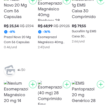
R$ 25,54
R$ 27,94
R$ 68,99
R$ 299,25
R$ 79,55
R
Sucrafilm 1g EMS
M
-
8
%
-
76
%
Caixa 30
M
Prazol Novo 20 Mg
Esomeprazol
Comprimidos
2.66/und
3
Com 56 Capsulas
Magnésico 40mg
Mastigáveis
0.46/und
Ranbaxy 28
2.47/und
Comprimidos
Revestidos
$0