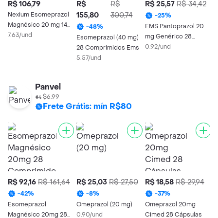
R$ 106,79
R$
R$
R$ 25,57
R$ 34,42
Nexium Esomeprazol
155,80
300,74
1
-
25
%
Magnésico 20 mg 14
EMS Pantoprazol 20
-
48
%
Comprimidos
7.63/und
mg Genérico 28
Esomeprazol (40 mg)
A
Revestidos
Comprimidos
0.92/und
28 Comprimidos Ems
E
5.57/und
m
4
Panvel
$6.99
Frete Grátis: mín R$80
R$ 92,16
R$ 161,64
R$ 25,03
R$ 27,50
R$ 18,58
R$ 29,94
-
42
%
-
8
%
-
37
%
Esomeprazol
Omeprazol (20 mg)
Omeprazol 20mg
Magnésico 20mg 28
0.90/und
Cimed 28 Cápsulas