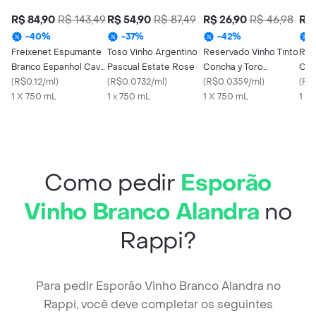
R$ 84,90
R$ 143,49
R$ 54,90
R$ 87,49
R$ 26,90
R$ 46,98
R$ 
-
40
%
-
37
%
-
42
%
Freixenet Espumante
Toso Vinho Argentino
Reservado Vinho Tinto
Res
Branco Espanhol Cava
Pascual Estate Rose
Concha y Toro
Chi
Carta Nevada
(
R$0.12/ml
)
(
R$0.0732/ml
)
Carmènere Chileno
(
R$0.0359/ml
)
Mal
(
R$
1 X 750 mL
1 x 750 mL
1 X 750 mL
1 X
Como pedir
Esporão
Vinho Branco Alandra
no
Rappi?
Para pedir Esporão Vinho Branco Alandra no
Rappi, você deve completar os seguintes