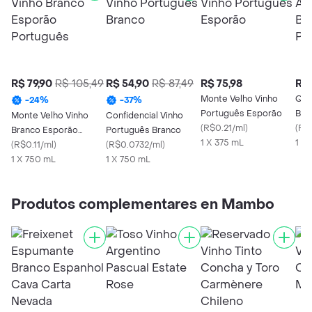
R$ 79,90
R$ 105,49
R$ 54,90
R$ 87,49
R$ 75,98
R$ 
Monte Velho Vinho
Qui
-
24
%
-
37
%
Português Esporão
Bra
Monte Velho Vinho
Confidencial Vinho
(
R$0.21/ml
)
(
R$0
Branco Esporão
Português Branco
1 X 375 mL
1 X
Português
(
R$0.11/ml
)
(
R$0.0732/ml
)
1 X 750 mL
1 X 750 mL
Produtos complementares en Mambo