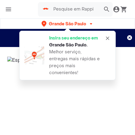
Grande São Paulo
Cadastre-se
Novo no Rappi?
e aproveite...
Insira seu endereço em
Entregas grátis por 15 dias!
Aplicam T&C
Grande São Paulo
.
Melhor serviço,
entregas mais rápidas e
preços mais
convenientes!