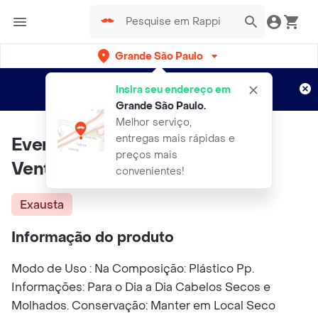
Grande São Paulo
Cadastre-se
Novo no Rappi?
e aproveite...
Insira seu endereço em
Entregas grátis por 15 dias!
Aplicam T&C
Grande São Paulo
.
Melhor serviço,
entregas mais rápidas e
Ever You Escova Para Cabelo
preços mais
Ventilada
convenientes!
Exausta
Informação do produto
Modo de Uso : Na Composição: Plástico Pp.
Informações: Para o Dia a Dia Cabelos Secos e
Molhados. Conservação: Manter em Local Seco