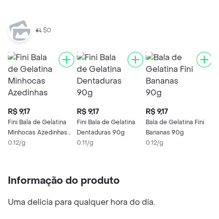
$0
R$ 9,17
R$ 9,17
R$ 9,17
R
Fini Bala de Gelatina
Fini Bala de Gelatina
Bala de Gelatina Fini
F
Minhocas Azedinhas
Dentaduras 90g
Bananas 90g
A
90g
0.12/g
0.11/g
0.12/g
0
Informação do produto
Uma delicia para qualquer hora do dia.