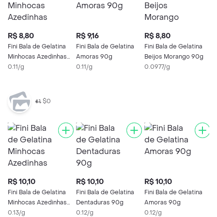
R$ 8,80
R$ 9,16
R$ 8,80
R
Fini Bala de Gelatina
Fini Bala de Gelatina
Fini Bala de Gelatina
B
Minhocas Azedinhas
Amoras 90g
Beijos Morango 90g
B
90g
0.11/g
0.11/g
0.0977/g
0
$0
R$ 10,10
R$ 10,10
R$ 10,10
R
Fini Bala de Gelatina
Fini Bala de Gelatina
Fini Bala de Gelatina
F
Minhocas Azedinhas
Dentaduras 90g
Amoras 90g
M
90g
0.13/g
0.12/g
0.12/g
S
0