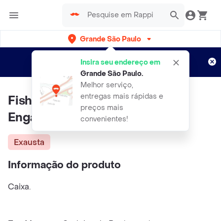
Grande São Paulo
Cadastre-se
Novo no Rappi?
e aproveite...
Insira seu endereço em
Entregas grátis por 15 dias!
Aplicam T&C
Grande São Paulo
.
Melhor serviço,
entregas mais rápidas e
Fisher Price Cachorrinho
preços mais
Engatinha Comigo
convenientes!
Exausta
Informação do produto
Caixa.