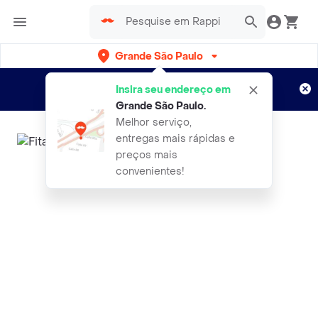
Grande São Paulo
Cadastre-se
Novo no Rappi?
e aproveite...
Insira seu endereço em
Entregas grátis por 15 dias!
Aplicam T&C
Grande São Paulo
.
Melhor serviço,
entregas mais rápidas e
preços mais
convenientes!