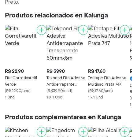
Preto.
Produtos relacionados en Kalunga
R$ 22,90
R$ 39,90
R$ 17,60
R$ 
Fita Corretivarefil
Tekbond Fita Adesiva
Tectape Fita Adesiva
Verde
Antiderrapante
Multiuso Prata 747
Dym
(
R$22.90/und
)
Transparente
(
R$39.90/und
)
(
R$17.60/und
)
Rot
1 Und
50mmx5m
1 X 1 Und
1 x 1 Und
Plás
(
R$
1 X 
Produtos complementares en Kalunga