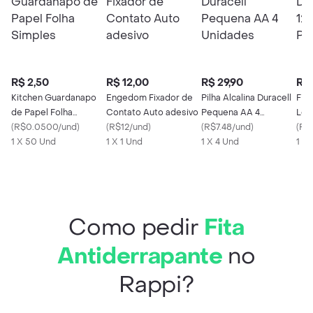
R$ 2,50
R$ 12,00
R$ 29,90
R$ 
Kitchen Guardanapo
Engedom Fixador de
Pilha Alcalina Duracell
Fit
de Papel Folha
Contato Auto adesivo
Pequena AA 4
Let
Simples
(
R$0.0500/und
)
(
R$12/und
)
Unidades
(
R$7.48/und
)
Brc 
(
R$
1 X 50 Und
1 X 1 Und
1 X 4 Und
1 U
Como pedir
Fita
Antiderrapante
no
Rappi?