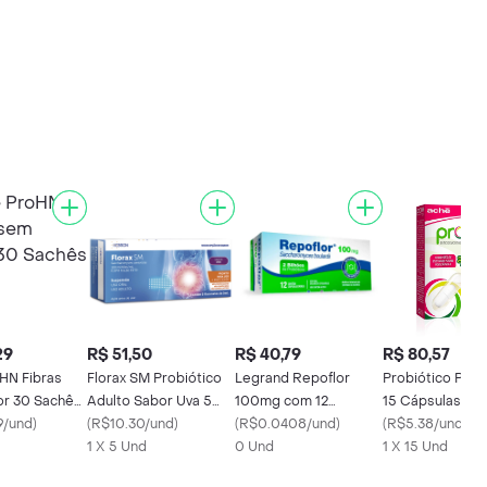
29
R$ 51,50
R$ 40,79
R$ 80,57
HN Fibras
Florax SM Probiótico
Legrand Repoflor
Probiótico Pro
r 30 Sachês
Adulto Sabor Uva 5
100mg com 12
15 Cápsulas
9/und
)
Flaconetes x 5ml
(
R$10.30/und
)
Cápsulas
(
R$0.0408/und
)
(
R$5.38/und
)
1 X 5 Und
0 Und
1 X 15 Und