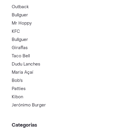
Outback
Bullguer
Mr Hoppy
KFC
Bullguer
Giraffas
Taco Bell
Dudu Lanches
Maria Açaí
Bob's
Patties
Kibon
Jerónimo Burger
Categorias