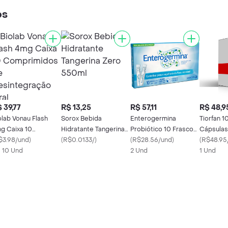
os
 39,77
R$ 13,25
R$ 57,11
R$ 48,9
olab Vonau Flash
Sorox Bebida
Enterogermina
Tiorfan 
g Caixa 10
Hidratante Tangerina
Probiótico 10 Frascos
Cápsulas
mprimidos de
$3.98/und
)
Zero 550ml
(
R$0.0133/
)
de 5ml
(
R$28.56/und
)
(
R$48.95
sintegração Oral
X 10 Und
2 Und
1 Und