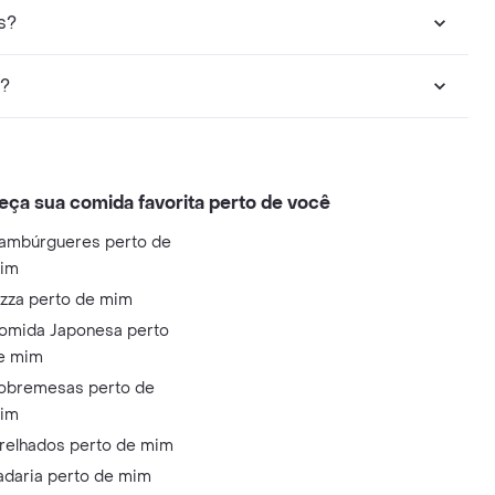
s?
s?
eça sua comida favorita perto de você
ambúrgueres perto de
im
izza perto de mim
omida Japonesa perto
e mim
obremesas perto de
im
relhados perto de mim
adaria perto de mim