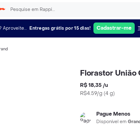
Cadastrar-me
?
Aproveite...
Entregas grátis por 15 dias!
rand
Florastor União
R$ 18,35
/
u
R$4.59/g
(
4 g
)
Pague Menos
Disponível em
Grand