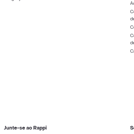
A
C
d
C
C
d
C
Junte-se ao Rappi
S