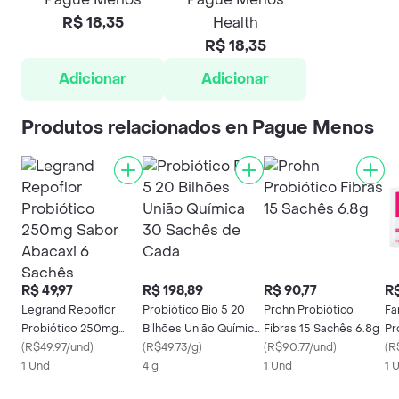
R$ 18,35
Health
R$ 18,35
Adicionar
Adicionar
Produtos relacionados en Pague Menos
R$ 49,97
R$ 198,89
R$ 90,77
R$
Legrand Repoflor
Probiótico Bio 5 20
Prohn Probiótico
Fa
Probiótico 250mg
Bilhões União Química
Fibras 15 Sachês 6.8g
Pr
Sabor Abacaxi 6
(
R$49.97/und
)
30 Sachês de Cada
(
R$49.73/g
)
(
R$90.77/und
)
So
(
R
Sachês
1 Und
4 g
1 Und
Sa
1 