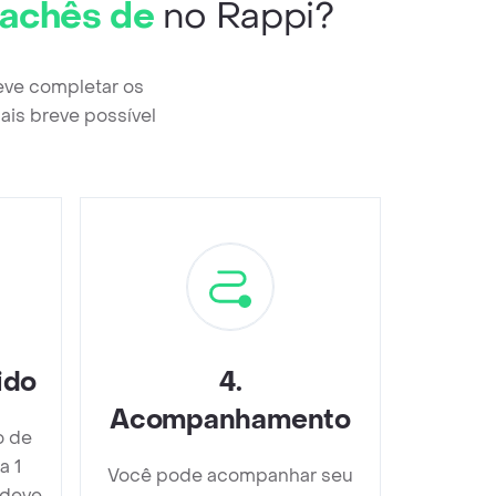
Sachês de
no Rappi?
deve completar os
ais breve possível
ido
4
.
Acompanhamento
o de
a 1
Você pode acompanhar seu
 deve