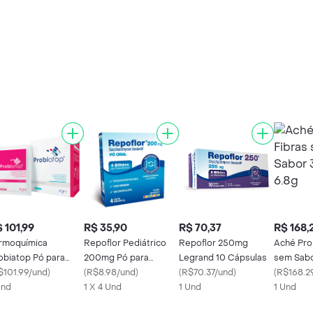
 101,99
R$ 35,90
R$ 70,37
R$ 168,
rmoquímica
Repoflor Pediátrico
Repoflor 250mg
Aché Pro
obiatop Pó para
200mg Pó para
Legrand 10 Cápsulas
sem Sabo
lução Oral 15
$101.99/und
)
Solução de Uso Oral
(
R$8.98/und
)
(
R$70.37/und
)
6.8g
(
R$168.2
chês de 1 g
Und
Legrand Caixa 4
1 X 4 Und
1 Und
1 Und
Sachês de 1g