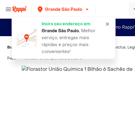
Grande São Paulo
Insira seu endereço em
Novo no Rappi
Grande São Paulo
.
Melhor
serviço, entregas mais
rápidas e preços mais
Buscas relacionadas:
Probiótico
,
União Química
,
Repoflor
,
Invictus
,
Leg
convenientes!
Rappi
florastor uniao quimica 1 bilhao 6