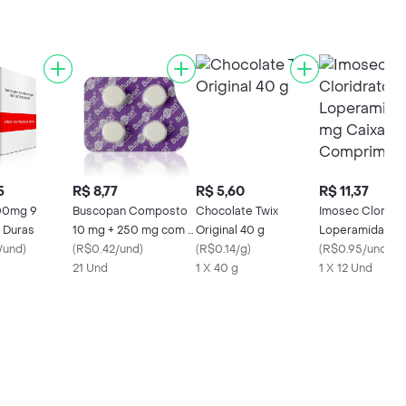
5
R$ 8,77
R$ 5,60
R$ 11,37
100mg 9
Buscopan Composto
Chocolate Twix
Imosec Cloridra
 Duras
10 mg + 250 mg com 4
Original 40 g
Loperamida 2 
/und
)
Comprimidos
(
R$0.42/und
)
(
R$0.14/g
)
Caixa com 12
(
R$0.95/und
)
21 Und
1 X 40 g
Comprimidos
1 X 12 Und