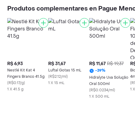
Produtos complementares en Pague Men
R$ 6,93
R$ 31,67
R$ 11,67
R$ 19,37
R$
Nestlé Kit Kat 4
Luftal Gotas 15 mL
Bi
-
39
%
Fingers Branco 41.5g
(
R$2.12/ml
)
4m
Hidralyte Uva Solução
(
R$0.17/g
)
1 X 15 mL
Co
(
R
Oral 500ml
1 X 41.5 g
De
1 
(
R$0.0234/ml
)
1 X 500 mL