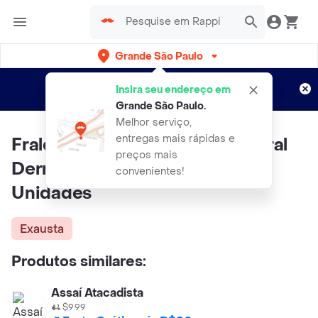
Grande São Paulo
Cadastre-se
Novo no Rappi?
e aproveite...
Insira seu endereço em
Entregas grátis por 15 dias!
Aplicam T&C
Grande São Paulo
.
Melhor serviço,
entregas mais rápidas e
Fralda Descartável Adulto Bigfral
preços mais
Derma Plus Noturna XG 16
convenientes!
Unidades
Exausta
Produtos similares:
Assaí Atacadista
$9.99