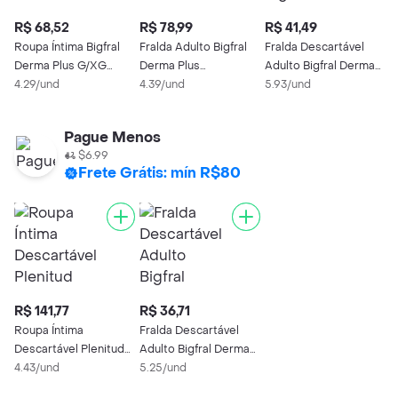
R$ 68,52
R$ 78,99
R$ 41,49
R
Roupa Íntima Bigfral
Fralda Adulto Bigfral
Fralda Descartável
B
Derma Plus G/XG
Derma Plus
Adulto Bigfral Derma
G
Unissex 16 Unidades
4.29/und
Econômica M Unissex
4.39/und
Plus Unissex XG 7
5.93/und
G
6
18 Unidades
Unidades
Pague Menos
$6.99
Frete Grátis: mín R$80
R$ 141,77
R$ 36,71
Roupa Íntima
Fralda Descartável
Descartável Plenitud
Adulto Bigfral Derma
Plus Fit G/xg
4.43/und
Plus Unissex XG 7
5.25/und
Unidades