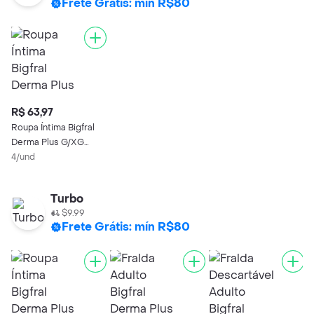
Frete Grátis: mín R$80
R$ 63,97
Roupa Íntima Bigfral
Derma Plus G/XG
Unissex 16 Unidades
4/und
Turbo
$9.99
Frete Grátis: mín R$80