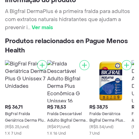
Informação do produto
A Bigfral DermaPlus é a primeira fralda para adultos
com extratos naturais hidratantes que ajudam a
prevenir i
...
Ver mais
Produtos relacionados en Pague Menos
Health
R$ 36,71
R$ 78,53
R$ 38,75
R$ 
BigFral Fralda
Fralda Descartável
Fralda Geriátrica
Fra
Geriátrica Derma Plus
Adulto Bigfral Derma
Bigfral Derma Plus
Adu
G Unissex 7 Unidades
(
R$5.25/und
)
Plus Econômica G
(
R$4.91/und
)
Noturna G 7 Unidades
(
R$5.54/und
)
Plu
(
R$
1 X 7 Und
Unissex 16 Unidades
1 X 16 Und
7 Und
Uni
1 X 