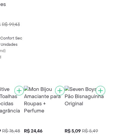
4
R$ 99,43
Confort Sec
2 Unidades
und
)
d
9
R$ 76,48
R$ 24,46
R$ 5,09
R$ 5,49