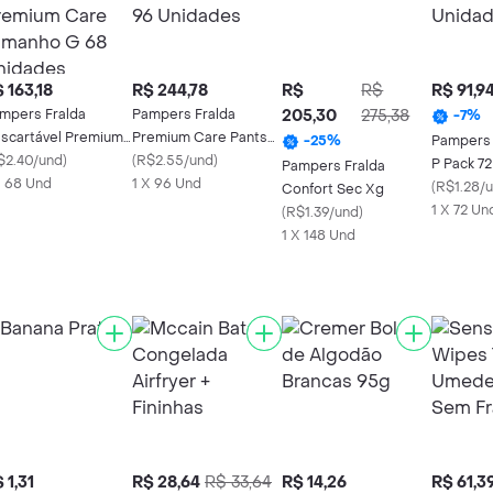
 163,18
R$ 244,78
R$
R$
R$ 91,9
mpers Fralda
Pampers Fralda
205,30
275,38
-
7
%
scartável Premium
Premium Care Pants
Pampers 
-
25
%
re Tamanho G 68
$2.40/und
)
XG 96 Unidades
(
R$2.55/und
)
P Pack 7
Pampers Fralda
idades
X 68 Und
1 X 96 Und
(
R$1.28/
Confort Sec Xg
1 X 72 Un
(
R$1.39/und
)
1 X 148 Und
 1,31
R$ 28,64
R$ 33,64
R$ 14,26
R$ 61,3