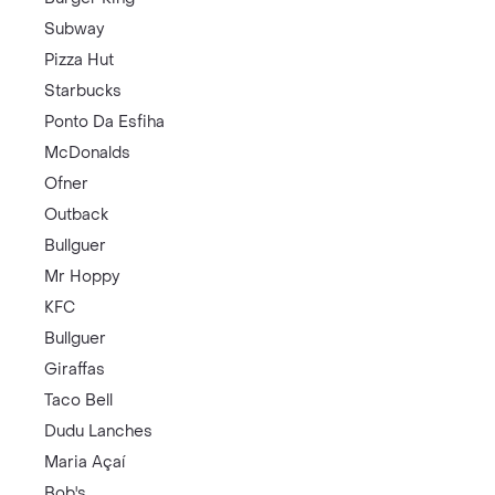
Subway
Pizza Hut
Starbucks
Ponto Da Esfiha
McDonalds
Ofner
Outback
Bullguer
Mr Hoppy
KFC
Bullguer
Giraffas
Taco Bell
Dudu Lanches
Maria Açaí
Bob's