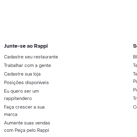
Junte-se ao Rappi
S
Cadastre seu restaurante
B
Trabalhar com a gente
T
Cadastre sua loja
T
P
Posições disponíveis
P
Eu quero ser um
rappitendero
T
Faça crescer a sua
C
marca
Aumente suas vendas
com Peça pelo Rappi