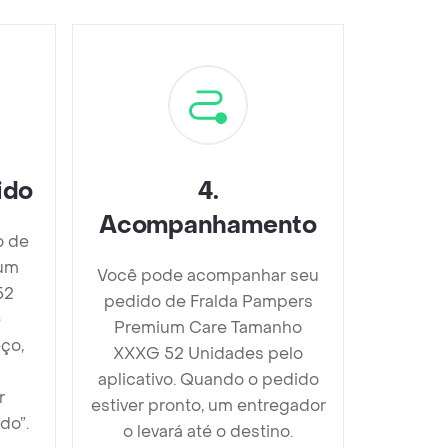
ido
4
.
Acompanhamento
o de
ium
Você pode acompanhar seu
52
pedido de Fralda Pampers
e
Premium Care Tamanho
ço,
XXXG 52 Unidades pelo
aplicativo. Quando o pedido
r
estiver pronto, um entregador
do”.
o levará até o destino.