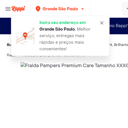
Grande São Paulo
Insira seu endereço em
Novo no Rappi
Grande São Paulo
.
Melhor
serviço, entregas mais
rápidas e preços mais
Buscas relacionadas:
Fraldas
,
Pampers
,
Gum
,
Member´S Mark
,
Brilhant
convenientes!
Rappi
fralda pampers premium care tamanho