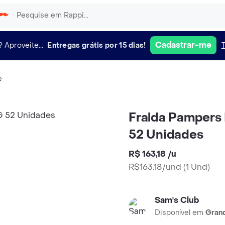
Cadastrar-me
?
Aproveite...
Entregas grátis por 15 dias!
e
Fralda Pamper
52 Unidades
R$ 163,18
/
u
R$163.18/und
(
1 Und
)
Sam's Club
Disponível em
Grand