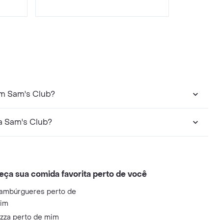
m Sam's Club?
a Sam's Club?
eça sua comida favorita perto de você
ambúrgueres perto de
im
izza perto de mim