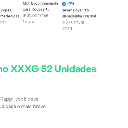
Mon Bijou Amaciante
-
7
%
para Roupas +
e Wipes
Seven Boys Pão
Perfume
(
R$0.0049/ml
)
Umedecidas
Bisnaguinha Original
1 X 5 L
rância
und
)
(
R$0.0170/g
)
300 g
ho XXXG 52 Unidades
Rappi, você deve
ua casa o mais breve