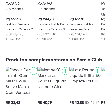
R$ 163,18
R$ 244,78
R$ 163,18
R$
Fraldas Pampers
Pampers Fralda Pants
Pampers Fraldas
Pa
Premium Care XXG 56
Premium Care XXG
Premium Care
De
Unidades
(
R$2.92/und
)
90 Unidades
(
R$2.72/und
)
Tamanho M
(
R$2.04/und
)
Ca
(
R
1 X 56 Und
1 X 90 Und
1 X 80 Und
Un
1 
Produtos complementares en Sam's Club
R$ 22,42
R$ 40,79
R$ 42,88
R$ 45,37
R$