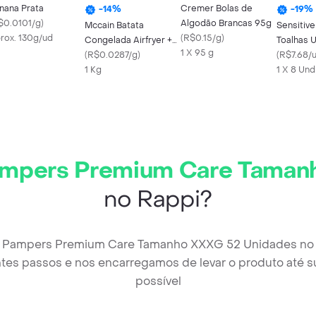
nana Prata
Cremer Bolas de
-
14
%
-
19
%
$0.0101/g
)
Algodão Brancas 95g
Mccain Batata
Sensitiv
rox. 130g/ud
(
R$0.15/g
)
Congelada Airfryer +
Toalhas 
1 X 95 g
Fininhas
(
R$0.0287/g
)
Sem Frag
(
R$7.68/
1 Kg
1 X 8 Und
ampers Premium Care Taman
no Rappi?
da Pampers Premium Care Tamanho XXXG 52 Unidades no 
tes passos e nos encarregamos de levar o produto até s
possível