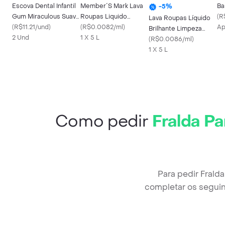
Escova Dental Infantil
Member´S Mark Lava
Ba
-
5
%
Gum Miraculous Suave
Roupas Liquido
(
R
Lava Roupas Líquido
Macia Com Ventosa
(
R$11.21/und
)
Ultimate Clean
(
R$0.0082/ml
)
Ap
Brilhante Limpeza
2 Und
1 X 5 L
Total 5 L
(
R$0.0086/ml
)
1 X 5 L
Como pedir
Fralda P
Para pedir Fral
completar os seguin