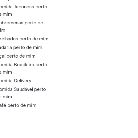
omida Japonesa perto
e mim
obremesas perto de
im
relhados perto de mim
adaria perto de mim
çaí perto de mim
omida Brasileira perto
e mim
omida Delivery
omida Saudável perto
e mim
afé perto de mim