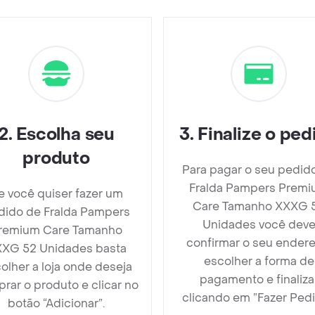
2
.
Escolha seu
3
.
Finalize o ped
produto
Para pagar o seu pedid
Fralda Pampers Prem
e você quiser fazer um
Care Tamanho XXXG 
dido de Fralda Pampers
Unidades você dev
remium Care Tamanho
confirmar o seu endere
XG 52 Unidades basta
escolher a forma de
olher a loja onde deseja
pagamento e finaliza
rar o produto e clicar no
clicando em ”Fazer Pedi
botão “Adicionar”.