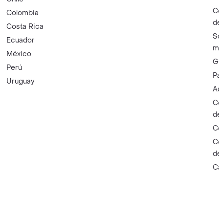
C
Colombia
d
Costa Rica
S
Ecuador
m
México
G
Perú
P
Uruguay
A
C
d
C
C
d
C