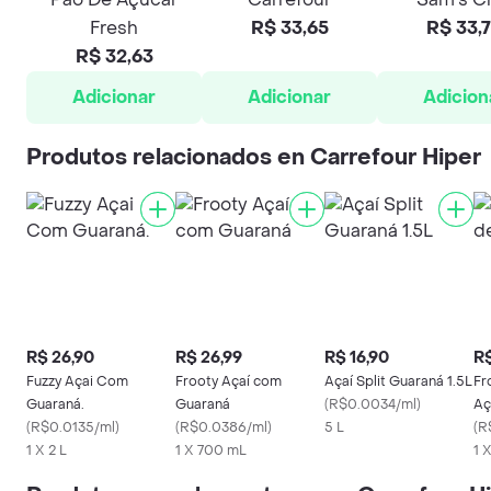
Fresh
R$ 33,65
R$ 33,
R$ 32,63
Adicionar
Adicionar
Adicion
Produtos relacionados en Carrefour Hiper
R$ 26,90
R$ 26,99
R$ 16,90
R$
Fuzzy Açai Com
Frooty Açaí com
Açaí Split Guaraná 1.5L
Fr
Guaraná.
Guaraná
(
R$0.0034/ml
)
Aç
(
R$0.0135/ml
)
(
R$0.0386/ml
)
5 L
(
R
1 X 2 L
1 X 700 mL
1 X