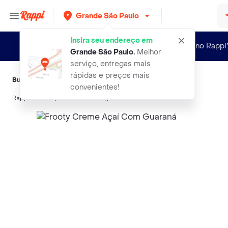
Grande São Paulo
Insira seu endereço em
Novo no Rappi
Grande São Paulo
.
Melhor
serviço, entregas mais
rápidas e preços mais
Buscas relacionadas:
Sorvetes
,
Fuzzy
,
Frooty
,
Split
,
Morango
convenientes!
Rappi
frooty creme acai com guarana