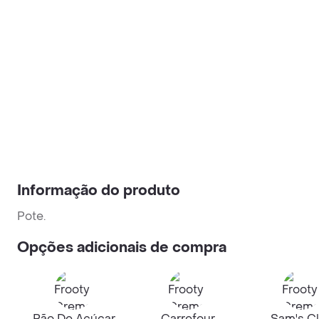
Informação do produto
Pote.
Opções adicionais de compra
Pão De Açúcar
Carrefour
Sam's C