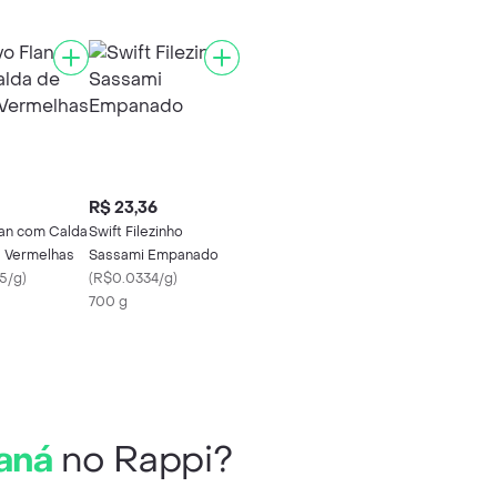
R$ 23,36
lan com Calda
Swift Filezinho
s Vermelhas
Sassami Empanado
5/g
)
(
R$0.0334/g
)
700 g
aná
no Rappi?