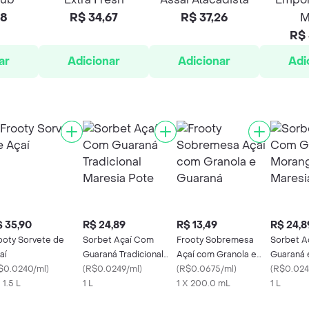
78
R$ 34,67
R$ 37,26
M
R$ 
ar
Adicionar
Adicionar
Adi
 35,90
R$ 24,89
R$ 13,49
R$ 24,8
ooty Sorvete de
Sorbet Açaí Com
Frooty Sobremesa
Sorbet A
aí
Guaraná Tradicional
Açaí com Granola e
Guaraná 
$0.0240/ml
)
Maresia Pote
(
R$0.0249/ml
)
Guaraná
(
R$0.0675/ml
)
Maresia 
(
R$0.024
 1.5 L
1 L
1 X 200.0 mL
1 L