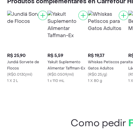
Produtos complementares en Carrefour H
R$ 25,90
R$ 5,59
R$ 19,37
R$
Jundiá Sorvete de
Yakult Suplemento
Whiskas Petiscos para
It
Flocos
Alimentar Taffman-Ex
Gatos Adultos
Lá
(
R$0.0130/ml
)
(
R$0.0509/ml
)
(
R$0.25/g
)
(
R
1 X 2 L
1 x 110 mL
1 X 80 g
1 
Como pedir