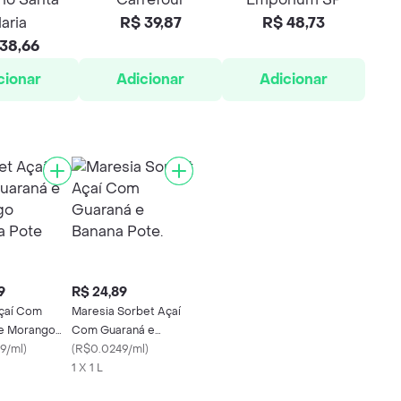
aria
R$ 39,87
R$ 48,73
38,66
cionar
Adicionar
Adicionar
9
R$ 24,89
çaí Com
Maresia Sorbet Açaí
e Morango
Com Guaraná e
Pote
9/ml
)
Banana Pote.
(
R$0.0249/ml
)
1 X 1 L