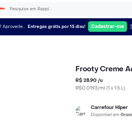
Cadastrar-me
?
Aproveite...
Entregas grátis por 15 dias!
Frooty Creme A
R$ 28,90
/
u
R$0.0193/ml
(
1 x 1.5 L
)
Carrefour Hiper
Disponível em
Grand