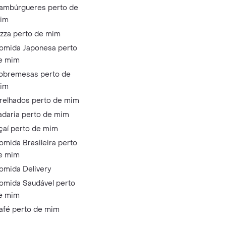
ambúrgueres perto de
im
izza perto de mim
omida Japonesa perto
e mim
obremesas perto de
im
relhados perto de mim
adaria perto de mim
çaí perto de mim
omida Brasileira perto
e mim
omida Delivery
omida Saudável perto
e mim
afé perto de mim