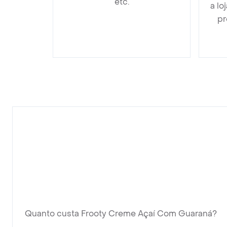
etc.
a lo
pr
Quanto custa Frooty Creme Açaí Com Guaraná?