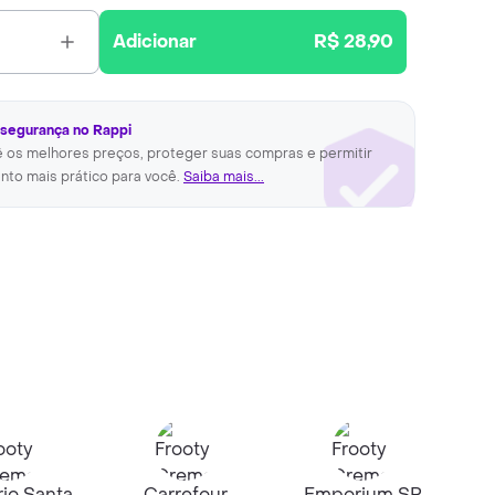
Adicionar
R$ 28,90
 segurança no Rappi
ê os melhores preços, proteger suas compras e permitir
nto mais prático para você.
Saiba mais...
io Santa
Carrefour
Emporium SP