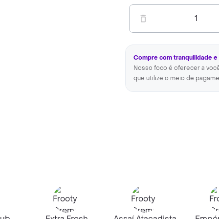
1
Compre com tranquilidade e
Nosso foco é oferecer a voc
que utilize o meio de pagame
lub
Extra Fresh
Assaí Atacadista
Empór