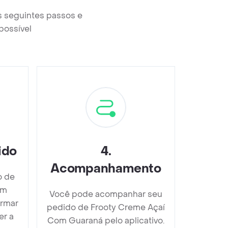
s seguintes passos e
possível
ido
4
.
Acompanhamento
o de
om
Você pode acompanhar seu
irmar
pedido de Frooty Creme Açaí
er a
Com Guaraná pelo aplicativo.