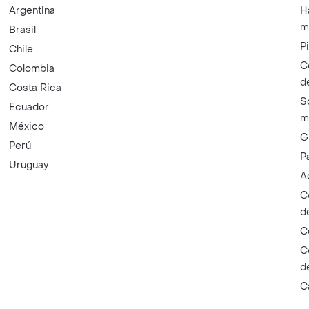
Argentina
H
m
Brasil
P
Chile
C
Colombia
d
Costa Rica
S
Ecuador
m
México
G
Perú
P
Uruguay
A
C
d
C
C
d
C