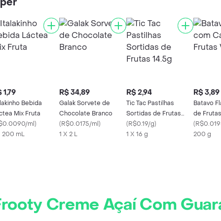
iper
 1,79
R$ 34,89
R$ 2,94
R$ 3,89
alakinho Bebida
Galak Sorvete de
Tic Tac Pastilhas
Batavo F
ctea Mix Fruta
Chocolate Branco
Sortidas de Frutas
de Fruta
$0.0090/ml
)
(
R$0.0175/ml
)
14.5g
(
R$0.19/g
)
(
R$0.019
X 200 mL
1 X 2 L
1 X 16 g
200 g
Frooty Creme Açaí Com Guar