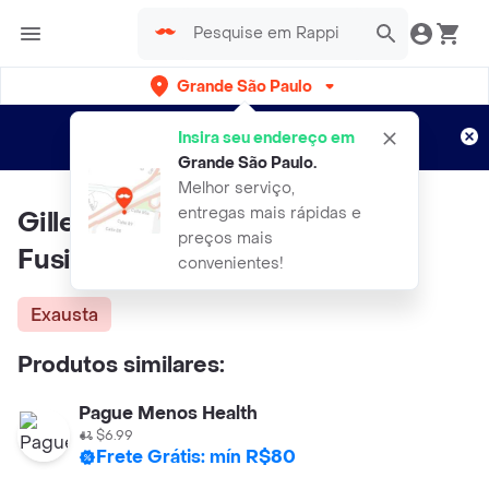
Grande São Paulo
Cadastre-se
Novo no Rappi?
e aproveite...
Insira seu endereço em
Entregas grátis por 15 dias!
Aplicam T&C
Grande São Paulo
.
Melhor serviço,
entregas mais rápidas e
Gillette Aparelho de Barbear
preços mais
Fusion5 com 1 Cartucho
convenientes!
Exausta
Produtos similares:
Pague Menos Health
$6.99
Frete Grátis: mín R$80