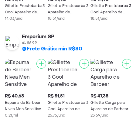
Gillette Prestobarba3
Gillette Prestobarba 3
Gillette Prestobarba 3
G
Cool Aparelho de
Aparelho de
Cool Aparelho de
B
Barbear Descartável 4
14.03/und
Depilação Feminino 2
18.51/und
Barbear Descartável 2
18.51/und
5
Unidades
Unidades
Unidades
Emporium SP
$6.99
Frete Grátis: mín R$80
R$ 40,68
R$ 51,51
R$ 47,38
R
Espuma de Barbear
Gillette Prestobarba 3
Gillette Carga para
G
Nivea Men Sensitive
Cool Aparelho de
Aparelho de Barbear
S
200ml
0.21/ml
Barbear Descartável 2
25.76/und
Mach 3 2 Unidades
23.69/und
A
5
Unidades
U