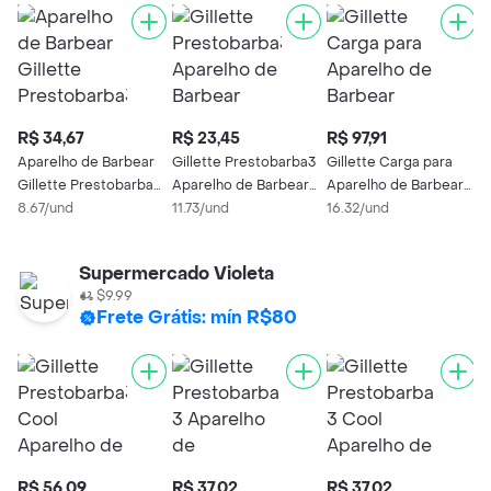
R$ 34,67
R$ 23,45
R$ 97,91
R
Aparelho de Barbear
Gillette Prestobarba3
Gillette Carga para
A
Gillette Prestobarba3
Aparelho de Barbear
Aparelho de Barbear
G
Carvão 4 Unidades
8.67/und
Carvão 2 Unidades
11.73/und
Mach3 Sensitive 8
16.32/und
S
1
Unidades
Supermercado Violeta
$9.99
Frete Grátis: mín R$80
R$ 56,09
R$ 37,02
R$ 37,02
R