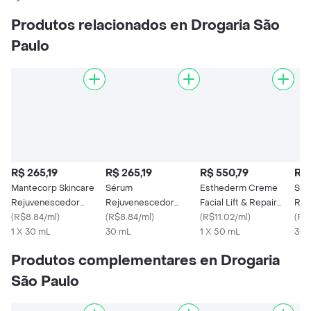
Produtos relacionados en Drogaria São
Paulo
R$ 265,19
R$ 265,19
R$ 550,79
R$ 
Mantecorp Skincare
Sérum
Esthederm Creme
Séru
Rejuvenescedor
Rejuvenescedor
Facial Lift & Repair
Ret
Glycare Sérum
(
R$8.84/ml
)
Mantecorp Ivy C
(
R$8.84/ml
)
50ml
(
R$11.02/ml
)
(
R$1
1 X 30 mL
Acqua 30ml
30 mL
1 X 50 mL
30 
Produtos complementares en Drogaria
São Paulo