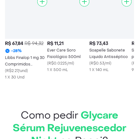
R$ 67,84
R$ 94,32
R$ 11,21
R$ 73,43
R$ 
Ever Care Soro
Soapelle Sabonete
Stre
-
28
%
Fisiológico 500ml
Liquido Antisséptico
par
Libbs Finalop 1 mg 30
(
R$0.0225/ml
)
(
R$0.53/ml
)
Lim
(
R$
Comprimidos
1 X 500 mL
1 X 140 mL
(Flu
9 U
Revestidos
(
R$2.27/und
)
mg)
1 X 30 Und
Como pedir
Glycare
Sérum Rejuvenescedor