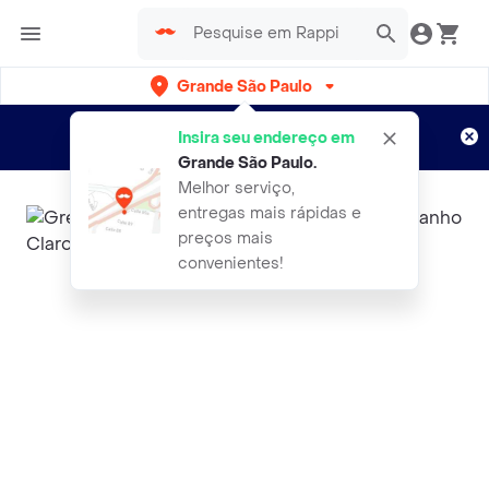
Grande São Paulo
Cadastre-se
Novo no Rappi?
e aproveite...
Insira seu endereço em
Entregas grátis por 15 dias!
Aplicam T&C
Grande São Paulo
.
Melhor serviço,
entregas mais rápidas e
preços mais
convenientes!