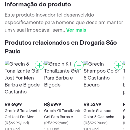
Informação do produto
Este produto inovador foi desenvolvido
especificamente para homens que desejam manter
um visual impecável, sem
...
Ver mais
Produtos relacionados en Drogaria São
Paulo
R$ 69,99
R$ 69,99
R$ 32,99
R$ 
Grecin 5 Tonalizante
Grecin Kit Tonalizante
Grecin Shampoo
Gre
Gel Jost For Men
Gel Para Barba e
Color 5 Castanho
just
Barba e Bigode
(
R$69.99/und
)
Bigode
(
R$69.99/und
)
Escuro
(
R$32.99/und
)
bar
(
R$
Castanho
1 X 1 Und
1 X 1 Und
1 X 1 Und
1 X 