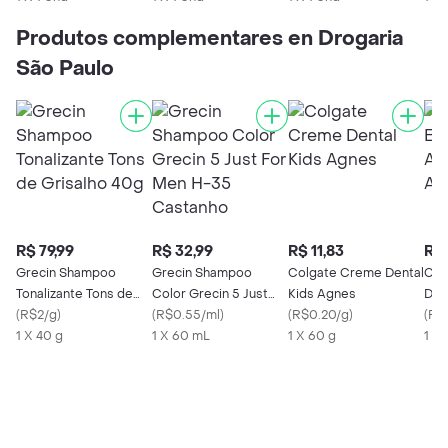
Produtos complementares en Drogaria
São Paulo
R$ 79,99
R$ 32,99
R$ 11,83
R$ 
Grecin Shampoo
Grecin Shampoo
Colgate Creme Dental
Col
Tonalizante Tons de
Color Grecin 5 Just
Kids Agnes
Dent
Grisalho 40g
(
R$2/g
)
For Men H-35
(
R$0.55/ml
)
(
R$0.20/g
)
6+ 
(
R$1
1 X 40 g
Castanho
1 X 60 mL
1 X 60 g
1 X 