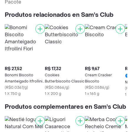
Pacote
Produtos relacionados en Sam's Club
R$ 27,52
R$ 17,32
R$ 9,67
R$ 
Bonomi Biscoito
Cookies
Cream Cracker
Amanteigado Itfrollini
Butterbiscoito Classic
Biscoito
Nute
Fiori
(
R$0.0367/g
)
(
R$0.0866/g
)
(
R$0.0586/g
)
(
R$0
1 X 750 g
1 X 200 g
1 x 165 g
1 x 
Produtos complementares en Sam's Club