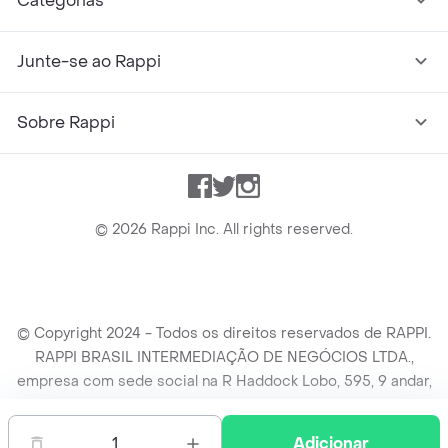
Categorias
Junte-se ao Rappi
Sobre Rappi
Facebook
Twitter
Instagram
©
2026
Rappi Inc. All rights reserved.
© Copyright 2024 - Todos os direitos reservados de RAPPI.
RAPPI BRASIL INTERMEDIAÇÃO DE NEGÓCIOS LTDA.,
empresa com sede social na R Haddock Lobo, 595, 9 andar,
conj. 91, Lado A, Cerqueira Cesar, São Paulo/SP CEP. 01414-
905, CNPJ/MF n° 26.900.161/0001-25.
1
Adicionar