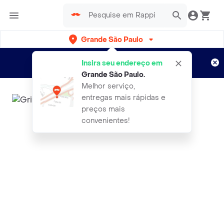
Grande São Paulo
Cadastre-se
Novo no Rappi?
e aproveite...
Insira seu endereço em
Entregas grátis por 15 dias!
Aplicam T&C
Grande São Paulo
.
Melhor serviço,
entregas mais rápidas e
preços mais
convenientes!