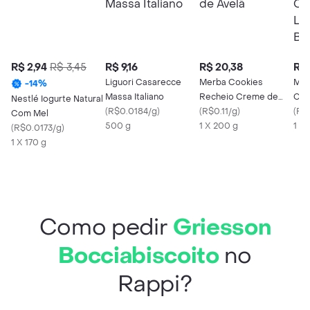
R$ 2,94
R$ 3,45
R$ 9,16
R$ 20,38
R$ 
Liguori Casarecce
Merba Cookies
Mem
-
14
%
Massa Italiano
Recheio Creme de
Con
Nestlé Iogurte Natural
(
R$0.0184/g
)
Avelã
(
R$0.11/g
)
Lava
(
R$
Com Mel
500 g
1 X 200 g
1 L
(
R$0.0173/g
)
1 X 170 g
Como pedir
Griesson
Bocciabiscoito
no
Rappi?