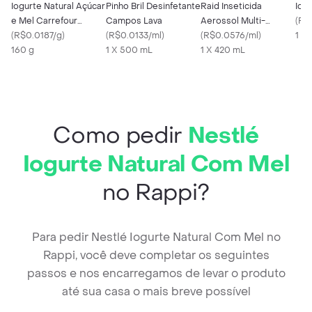
Iogurte Natural Açúcar
Pinho Bril Desinfetante
Raid Inseticida
Iog 
e Mel Carrefour
Campos Lava
Aerossol Multi-
(
R$
Classic
(
R$0.0187/g
)
(
R$0.0133/ml
)
Insetos Citronela 420
(
R$0.0576/ml
)
1 U
160 g
1 X 500 mL
mL
1 X 420 mL
Como pedir
Nestlé
Iogurte Natural Com Mel
no Rappi?
Para pedir Nestlé Iogurte Natural Com Mel no
Rappi, você deve completar os seguintes
passos e nos encarregamos de levar o produto
até sua casa o mais breve possível