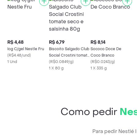
R$ 4,48
R$ 6,79
R$ 8,14
Iog C/gel Nestle Fru
Biscoito Salgado Club
Sococo Doce De
(
R$4.48/und
)
Social Crostini tomate
Coco Branco
1 Und
seco e salsinha 80g
(
R$0.0849/g
)
(
R$0.0243/g
)
1 X 80 g
1 X 335 g
Como pedir
Nes
Para pedir Nestlé