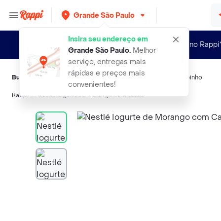
Grande São Paulo
Insira seu endereço em
Novo no Rappi
Grande São Paulo
.
Melhor
serviço, entregas mais
rápidas e preços mais
Buscas relacionadas:
Iogurte
,
Nestlé
,
Batavo
,
Grego
,
Chambinho
convenientes!
Rappi
nestle iogurte de morango com calda