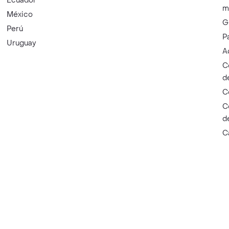
Ecuador
m
México
G
Perú
P
Uruguay
A
C
d
C
C
d
C