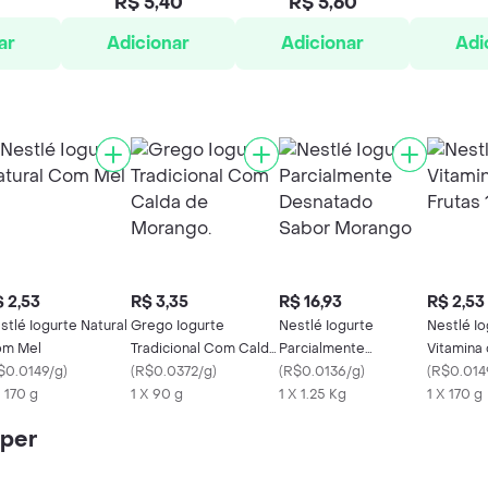
R$ 5,40
R$ 5,60
ar
Adicionar
Adicionar
Adi
 2,53
R$ 3,35
R$ 16,93
R$ 2,53
stlé Iogurte Natural
Grego Iogurte
Nestlé Iogurte
Nestlé Io
m Mel
Tradicional Com Calda
Parcialmente
Vitamina 
$0.0149/g
)
de Morango.
(
R$0.0372/g
)
Desnatado Sabor
(
R$0.0136/g
)
g
(
R$0.014
X 170 g
1 X 90 g
Morango
1 X 1.25 Kg
1 X 170 g
iper