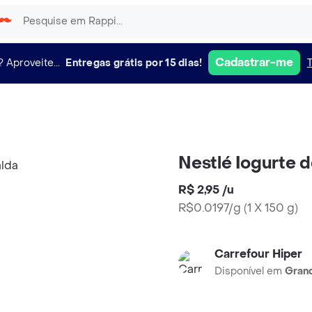
Cadastrar-me
?
Aproveite...
Entregas grátis por 15 dias!
Nestlé Iogurte
R$ 2,95
/
u
R$0.0197/g
(
1 X 150 g
)
Carrefour Hiper
Disponível em
Grand