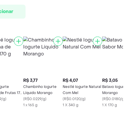
cionar
R$ 3,77
R$ 4,07
R$ 3,05
gurte
Chambinho Iogurte
Nestlé Iogurte Natural
Batavo Iogurte 
de Frutas 170
Líquido Morango
Com Mel
Morango
9/g
)
(
R$0.0229/g
)
(
R$0.0120/g
)
(
R$0.0180/g
)
1 x 165 g
1 X 340 g
1 X 170 g