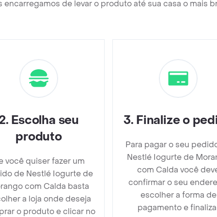
 encarregamos de levar o produto até sua casa o mais b
2
.
Escolha seu
3
.
Finalize o ped
produto
Para pagar o seu pedid
Nestlé Iogurte de Mor
e você quiser fazer um
com Calda você dev
ido de Nestlé Iogurte de
confirmar o seu endere
rango com Calda basta
escolher a forma de
olher a loja onde deseja
pagamento e finaliza
rar o produto e clicar no