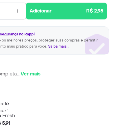
Adicionar
R$ 2,95
 segurança no Rappi
ê os melhores preços, proteger suas compras e permitir
nto mais prático para você.
Saiba mais...
ompleta
...
Ver mais
a Fresh
 5,91