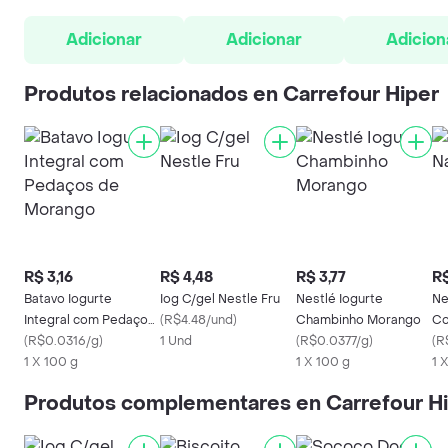
Adicionar
Adicionar
Adicion
Produtos relacionados en Carrefour Hiper
R$ 3,16
R$ 4,48
R$ 3,77
R$
Batavo Iogurte
Iog C/gel Nestle Fru
Nestlé Iogurte
Ne
Integral com Pedaços
(
R$4.48/und
)
Chambinho Morango
Co
de Morango
(
R$0.0316/g
)
1 Und
(
R$0.0377/g
)
(
R
1 X 100 g
1 X 100 g
1 
Produtos complementares en Carrefour H