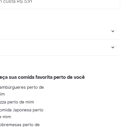
h custa R$ 5,91
eça sua comida favorita perto de você
ambúrgueres perto de
im
izza perto de mim
omida Japonesa perto
e mim
obremesas perto de