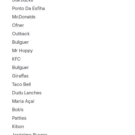
Starbucks
Ponto Da Esfiha
McDonalds
Ofner
Outback
Bullguer
Mr Hoppy
KFC
Bullguer
Giraffas
Taco Bell
Dudu Lanches
Maria Açaí
Bob's
Patties
Kibon