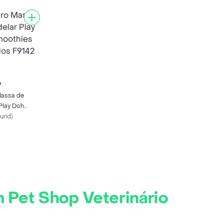
9
assa de
Play Doh
s Coloridos
/und
)
 Pet Shop Veterinário