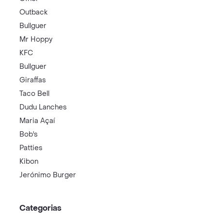
Outback
Bullguer
Mr Hoppy
KFC
Bullguer
Giraffas
Taco Bell
Dudu Lanches
Maria Açaí
Bob's
Patties
Kibon
Jerónimo Burger
Categorias