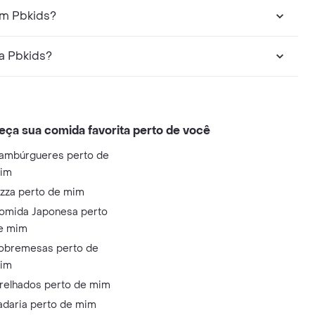
em Pbkids?
a Pbkids?
eça sua comida favorita perto de você
ambúrgueres perto de
im
izza perto de mim
omida Japonesa perto
e mim
obremesas perto de
im
relhados perto de mim
adaria perto de mim