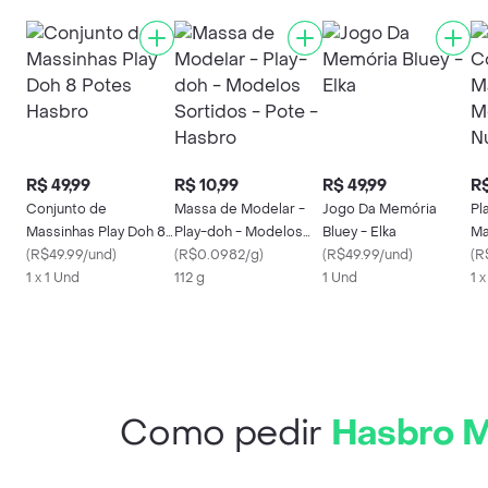
R$ 49,99
R$ 10,99
R$ 49,99
R$
Conjunto de
Massa de Modelar -
Jogo Da Memória
Pl
Massinhas Play Doh 8
Play-doh - Modelos
Bluey - Elka
Ma
Potes Hasbro
(
R$49.99/und
)
Sortidos - Pote -
(
R$0.0982/g
)
(
R$49.99/und
)
Nú
(
R
1 x 1 Und
Hasbro
112 g
1 Und
1 
Como pedir
Hasbro M