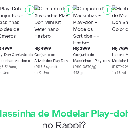
 49,99
R$ 49,99
R$ 29,99
R$ 79,9
ay-Doh Conjunto de
Conjunto de
Conjunto de
Hasbro M
ssinhas Moldes de
Atividades Play Doh
Massinhas - Play-doh
Modelar 
meros
$8.34/und
)
Mini Kit Veterinario
(
R$5.56/und
)
- Modelos Sortidos - -
(
R$0.0670/g
)
Smoothie
(
R$79.99
x 1 Und
Hasbro
1 x 9 Und
Hasbro
448 g
F9142
1 x 1 Und
assinha de Modelar Play-doh
no Rappi?