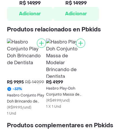
R$ 149,99
R$ 149,99
Adicionar
Adicionar
Produtos relacionados en Pbkids
R$ 99,95
R$ 149,99
R$ 49,99
Hasbro Play-Doh
-
33
%
Conjunto Massa de
Hasbro Conjunto Play
Modelar Brincando de
(
R$49.99/und
)
Doh Brincando de
Dentista
1 X 1 Und
Dentista
(
R$99.95/und
)
1 Und
Produtos complementares en Pbkids