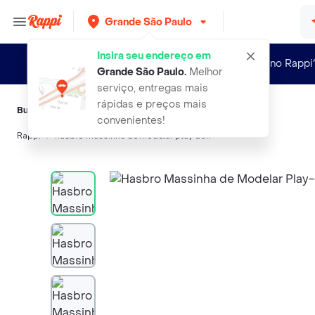
Grande São Paulo
Insira seu endereço em
Novo no Rappi
Grande São Paulo
.
Melhor
serviço, entregas mais
rápidas e preços mais
Buscas relacionadas:
Brinquedos didáticos
,
Hasbro
convenientes!
Rappi
hasbro massinha de modelar play doh