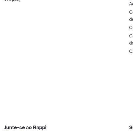
A
C
d
C
C
d
C
Junte-se ao Rappi
S