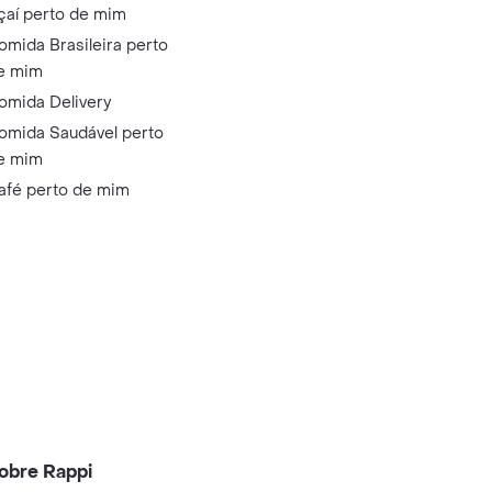
çaí perto de mim
omida Brasileira perto
e mim
omida Delivery
omida Saudável perto
e mim
afé perto de mim
obre Rappi