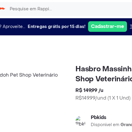
Cadastrar-me
?
Aproveite...
Entregas grátis por 15 dias!
Hasbro Massinh
Shop Veterinári
R$ 149,99
/
u
R$149.99/und
(
1 X 1 Und
)
Pbkids
Disponível em
Grand