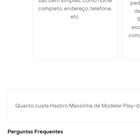
são bem simples, como nome
ped
completo, endereço, telefone,
de
etc.
S
esc
comp
Quanto custa Hasbro Massinha de Modelar Play-do
Perguntas Frequentes