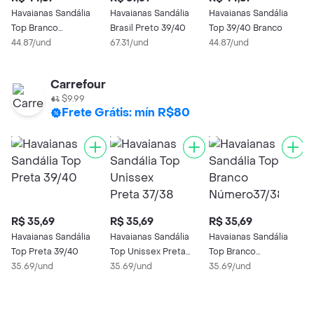
Havaianas Sandália
Havaianas Sandália
Havaianas Sandália
Top Branco
Brasil Preto 39/40
Top 39/40 Branco
Número37/38
44.87/und
67.31/und
44.87/und
Carrefour
$9.99
Frete Grátis: mín R$80
R$ 35,69
R$ 35,69
R$ 35,69
R
Havaianas Sandália
Havaianas Sandália
Havaianas Sandália
H
Top Preta 39/40
Top Unissex Preta
Top Branco
T
35.69/und
37/38
35.69/und
Número37/38
35.69/und
1