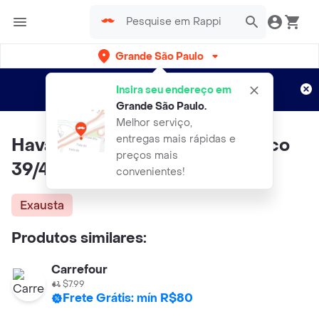
Grande São Paulo
Cadastre-se
Novo no Rappi?
e aproveite...
Insira seu endereço em
Entregas grátis por 15 dias!
Aplicam T&C
Grande São Paulo
.
Melhor serviço,
entregas mais rápidas e
Havaianas Sandália Brasil Branco
preços mais
39/40
convenientes!
Exausta
Produtos similares:
Carrefour
$7.99
Frete Grátis: mín R$80