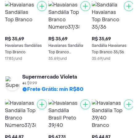
R$ 35,69
R$ 35,69
R$ 35,69
R
Havaianas Sandálias
Havaianas Sandália
Sandália Havaianas
H
Top Branco
Top Branco
Top Branco 35/36
T
17.85/und
Número37/38
35.69/und
35.69/und
3
Supermercado Violeta
$9.99
Frete Grátis: mín R$80
R$ 44,87
R$ 67,31
R$ 44,87