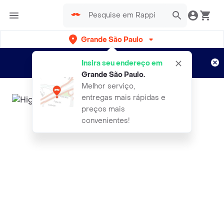
Grande São Paulo
Cadastre-se
Novo no Rappi?
e aproveite...
Insira seu endereço em
Entregas grátis por 15 dias!
Aplicam T&C
Grande São Paulo
.
Melhor serviço,
entregas mais rápidas e
preços mais
convenientes!