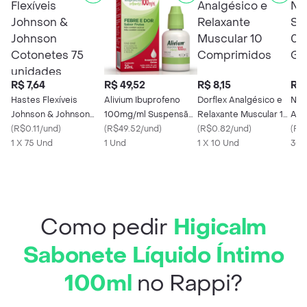
R$ 7,64
R$ 49,52
R$ 8,15
R$ 
Hastes Flexíveis
Alivium Ibuprofeno
Dorflex Analgésico e
Neo
Johnson & Johnson
100mg/ml Suspensão
Relaxante Muscular 10
Adu
Cotonetes 75
(
R$0.11/und
)
de Uso Oral Frasco
(
R$49.52/und
)
Comprimidos
(
R$0.82/und
)
0.5
(
R$0
unidades
1 X 75 Und
Gotejador 20ml
1 Und
1 X 10 Und
Got
30 
Como pedir
Higicalm
Sabonete Líquido Íntimo
100ml
no Rappi?