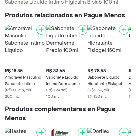
Sabonete Líquido Íntimo Higicalm Biolab 100ml
Produtos relacionados en Pague Menos
R$ 18,35
R$ 33,65
R$ 78,53
R$ 
Amorável Masculino
Sabonete Líquido
Sabonete Líquido
Dau
Sabonete Intimo
Íntimo Dermafeme
Hidratante Fisiogel
Aro
Liquido
(
R$0.0918/ml
)
Prebio 100ml
(
R$0.34/ml
)
150ml
(
R$0.53/ml
)
(
R$
200 mL
100 mL
1 X 150 mL
1 x
Produtos complementares en Pague
Menos