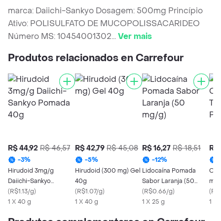
marca: Daiichi-Sankyo Dosagem: 500mg Princípio
Ativo: POLISULFATO DE MUCOPOLISSACARIDEO
Número MS: 10454001302
...
Ver mais
Produtos relacionados en Carrefour
R$ 44,92
R$ 46,57
R$ 42,79
R$ 45,08
R$ 16,27
R$ 18,51
R$ 
-
3
%
-
5
%
-
12
%
Hirudoid 3mg/g
Hirudoid (300 mg) Gel
Lidocaína Pomada
Omc
Daiichi-Sankyo
40g
Sabor Laranja (50
mg)
Pomada 40g
(
R$1.13/g
)
(
R$1.07/g
)
mg/g)
(
R$0.66/g
)
Po
(
R$2
1 X 40 g
1 X 40 g
1 X 25 g
1 X 