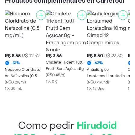
Produtos complementares en Carrefour
R$ 8,55
R$ 12,52
R$ 3,56
R$ 8,50
R$ 23,30
R$ 
Chiclete Trident Tutti-
-
31
%
-
63
%
Frutti Sem Açúcar 8g -
Neosoro Cloridrato
Antialérgico
Cim
Embalagem com 5
(
R$0.45/g
)
de Nafazolina (0.5
Loratamed Loratadina
mg 
unid.
1 X 8 g
mg/mL)
(
R$0.29/ml
)
10mg Cimed 12
(
R$0.71/und
)
(
R$
1 X 30 mL
Comprimidos
1 X 12 Und
1 X
Como pedir
Hirudoid