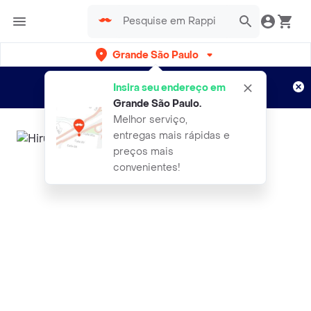
Grande São Paulo
Cadastre-se
Novo no Rappi?
e aproveite...
Insira seu endereço em
Entregas grátis por 15 dias!
Aplicam T&C
Grande São Paulo
.
Melhor serviço,
entregas mais rápidas e
preços mais
convenientes!