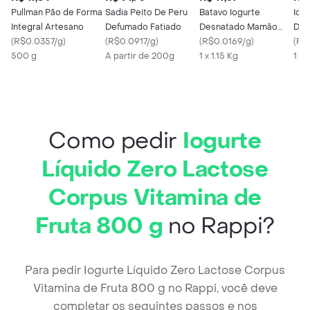
Pullman Pão de Forma
Sadia Peito De Peru
Batavo Iogurte
Iog
Integral Artesano
Defumado Fatiado
Desnatado Mamão
Des
(
R$0.0357/g
)
(
R$0.0917/g
)
Zero Lactose
(
R$0.0169/g
)
Vita
(
R$
500 g
A partir de 200g
1 x 1.15 Kg
1 X 
Como pedir
Iogurte
Líquido Zero Lactose
Corpus Vitamina de
Fruta 800 g
no Rappi?
Para pedir Iogurte Líquido Zero Lactose Corpus
Vitamina de Fruta 800 g no Rappi, você deve
completar os seguintes passos e nos