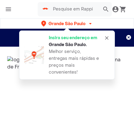
Grande São Paulo
Cadastre-se
Novo no Rappi?
e aproveite...
Insira seu endereço em
Entregas grátis por 15 dias!
Aplicam T&C
Grande São Paulo
.
Melhor serviço,
entregas mais rápidas e
preços mais
convenientes!