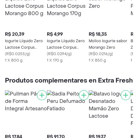
R$ 20,39
R$ 4,99
R$ 18,35
R$ 
Iogurte Líquido Zero
Iogurte Líquido Zero
Molico Iogurte sabor
Bat
Lactose Corpus
Lactose Corpus
Morango Zero
Zer
Morango 800 g
(
R$0.0255/g
)
Morango 170g
(
R$0.0294/g
)
(
R$0.0216/g
)
Mor
(
R$
1 X 800 g
1 X 170 g
1 X 850 g
1 X
Produtos complementares en Extra Fresh
R$ 17,84
R$ 91,70
R$ 19,37
R$ 