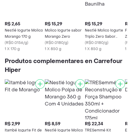
R$ 2,65
R$ 15,29
R$ 15,29
R$ 
Nestlé Iogurte Molico
Molico Iogurte sabor
Nestlé Molico Iogurte
Fru
Morango 170 g
Morango Zero
Triplo Zero Sabor
Zer
(
R$0.0156/g
)
(
R$0.0180/g
)
Baunilha
(
R$0.0180/g
)
(
R$
1 X 170 g
1 X 850 g
1 X 850 g
1 x 
Produtos complementares en Carrefour
Hiper
R$ 2,99
R$ 8,59
R$ 22,34
R$ 
Itambé Iogurte Fit de
Nestlé Iogurte Molico
TRESemmé Kit
Esp