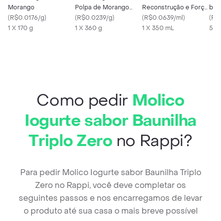
Morango
Polpa de Morango
Reconstrução e Força
ben
(
R$0.0176/g
)
360 g Com 4
(
R$0.0239/g
)
Shampoo 350ml +
(
R$0.0639/ml
)
(
R$
1 X 170 g
Unidades
1 X 360 g
Condicionador 175ml
1 X 350 mL
500
Como pedir
Molico
Iogurte sabor Baunilha
Triplo Zero
no Rappi?
Para pedir Molico Iogurte sabor Baunilha Triplo
Zero no Rappi, você deve completar os
seguintes passos e nos encarregamos de levar
o produto até sua casa o mais breve possível