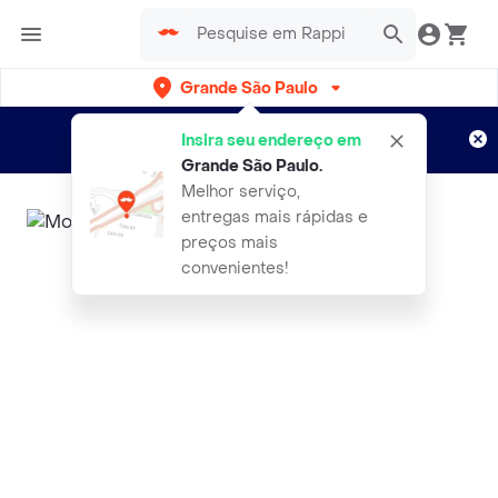
Grande São Paulo
Cadastre-se
Novo no Rappi?
e aproveite...
Insira seu endereço em
Entregas grátis por 15 dias!
Aplicam T&C
Grande São Paulo
.
Melhor serviço,
entregas mais rápidas e
preços mais
convenientes!