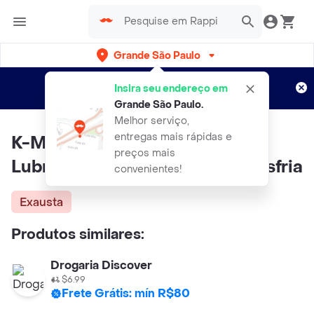
Grande São Paulo
Cadastre-se
Novo no Rappi?
e aproveite...
Insira seu endereço em
Entregas grátis por 15 dias!
Aplicam T&C
Grande São Paulo
.
Melhor serviço,
entregas mais rápidas e
K-Med Fire & Ice Kit Gel
preços mais
Lubrificante Intimo Aquece E Esfria
convenientes!
Exausta
Produtos similares:
Drogaria Discover
$6.99
Frete Grátis: mín R$80