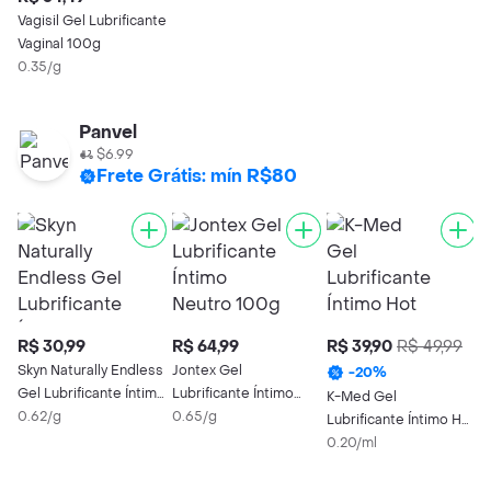
Vagisil Gel Lubrificante
Vaginal 100g
0.35/g
Panvel
$6.99
Frete Grátis: mín R$80
R$ 30,99
R$ 64,99
R$ 39,90
R$ 49,99
R
Skyn Naturally Endless
Jontex Gel
-
20
%
Gel Lubrificante Íntimo
Lubrificante Íntimo
K-Med Gel
L
50 g
0.62/g
Neutro 100g
0.65/g
Lubrificante Íntimo Hot
H
Com Efeito Que
0.20/ml
0
Aquece