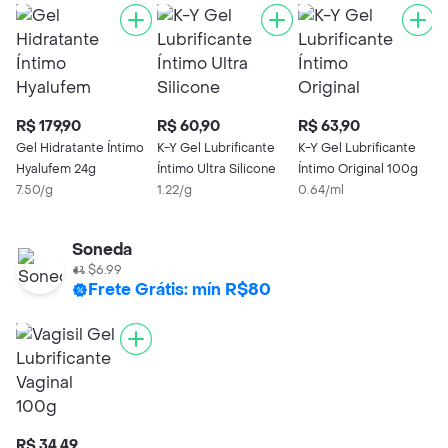
R$ 179,90
R$ 60,90
R$ 63,90
R
Gel Hidratante Íntimo
K-Y Gel Lubrificante
K-Y Gel Lubrificante
G
Hyalufem 24g
Íntimo Ultra Silicone
Íntimo Original 100g
K
7.50/g
1.22/g
0.64/ml
0
Soneda
$6.99
Frete Grátis: mín R$80
R$ 34,49