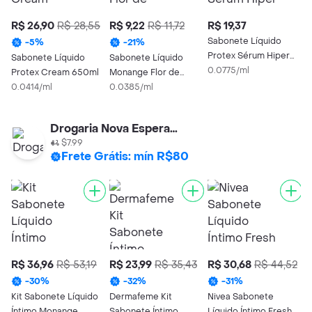
R$ 26,90
R$ 28,55
R$ 9,22
R$ 11,72
R$ 19,37
R
Sabonete Líquido
D
-
5
%
-
21
%
Protex Sérum Hiper
S
Sabonete Líquido
Sabonete Líquido
Hidratação 250ml
0.0775/ml
L
0
Protex Cream 650ml
Monange Flor de
2
0.0414/ml
Lavanda 240ml
0.0385/ml
Drogaria Nova Esperança
$7.99
Frete Grátis: mín R$80
R$ 36,96
R$ 53,19
R$ 23,99
R$ 35,43
R$ 30,68
R$ 44,52
R
-
30
%
-
32
%
-
31
%
Kit Sabonete Líquido
Dermafeme Kit
Nivea Sabonete
D
Íntimo Monange
Sabonete Íntimo
Líquido Íntimo Fresh
S