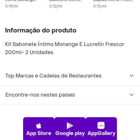
Lucretin Hidrata 2
0.19/ml
Líquido Floral 2 x
0.12/ml
Comfort 250ml
0.13/ml
L
0
Unidades
200ml
Informação do produto
Kit Sabonete Íntimo Monange E Lucretin Frescor
200ml- 2 Unidades
Top Marcas e Cadeias de Restaurantes
Encontre-nos nestes países
App Store
Google play
AppGallery