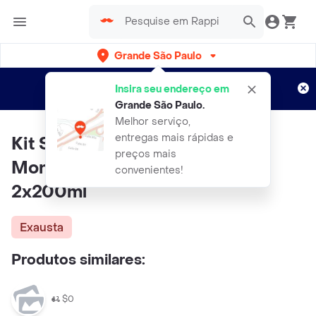
Grande São Paulo
Cadastre-se
Novo no Rappi?
e aproveite...
Insira seu endereço em
Entregas grátis por 15 dias!
Aplicam T&C
Grande São Paulo
.
Melhor serviço,
entregas mais rápidas e
Kit Sabonete Líquido Íntimo
preços mais
Monange (Lucretin) Frescor
convenientes!
2x200ml
Exausta
Produtos similares:
$0