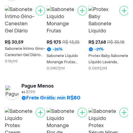
R$ 30,59
R$ 9,75
R$ 13,25
R$ 27,68
R$ 35,18
R
Sabonete Íntimo Gino-
D
-
26
%
-
21
%
Canesten Gel Diário
S
Sabonete Líquido
Protex Baby Sabonete
Triplo Cuidado 200ml
0.16/ml
L
0
Monange Frutas
Líquido Lavanda
2
Vermelhas 240ml
0.0407/ml
400ml
0.0692/ml
Pague Menos
$7.99
Frete Grátis: mín R$80