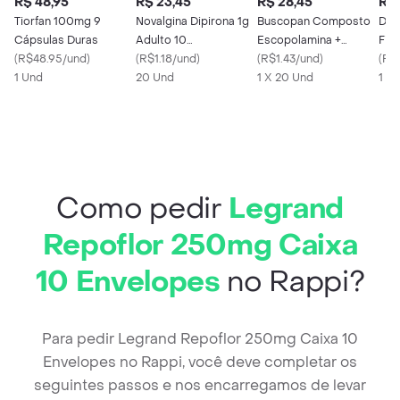
R$ 48,95
R$ 23,45
R$ 28,45
R$ 
Tiorfan 100mg 9
Novalgina Dipirona 1g
Buscopan Composto
Dau
Cápsulas Duras
Adulto 10
Escopolamina +
Fisi
(
R$48.95/und
)
Comprimidos
(
R$1.18/und
)
Dipirona 10 mg + 250
(
R$1.43/und
)
(
R$
1 Und
20 Und
mg com 20
1 X 20 Und
1 X
Comprimidos
Como pedir
Legrand
Repoflor 250mg Caixa
10 Envelopes
no Rappi?
Para pedir Legrand Repoflor 250mg Caixa 10
Envelopes no Rappi, você deve completar os
seguintes passos e nos encarregamos de levar