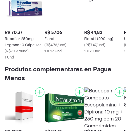
R$ 70,37
R$ 57,06
R$ 44,82
R$ 
Repoflor 250mg
Floratil
Floratil (200 mg)
Uni
Legrand 10 Cápsulas
(
R$4.76/und
)
(
R$7.47/und
)
(
R$
(
R$70.37/und
)
1 X 12 Und
1 X 6 Und
1 X 
1 Und
Produtos complementares en Pague
Menos