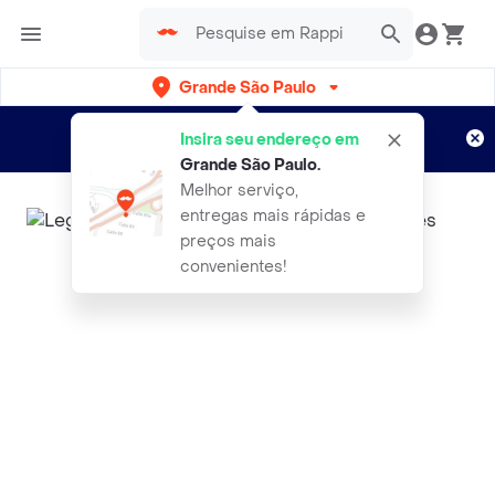
Grande São Paulo
Cadastre-se
Novo no Rappi?
e aproveite...
Insira seu endereço em
Entregas grátis por 15 dias!
Aplicam T&C
Grande São Paulo
.
Melhor serviço,
entregas mais rápidas e
preços mais
convenientes!