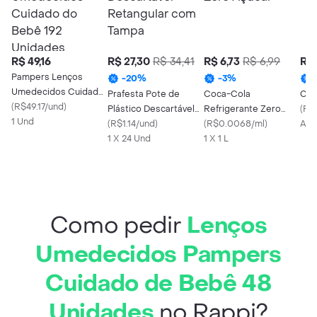
R$ 49,16
R$ 27,30
R$ 34,41
R$ 6,73
R$ 6,99
R$ 
Pampers Lenços
-
20
%
-
3
%
Umedecidos Cuidado
Prafesta Pote de
Coca-Cola
Ceb
do Bebê 192 Unidades
(
R$49.17/und
)
Plástico Descartável
Refrigerante Zero
(
R$
1 Und
Retangular com
(
R$1.14/und
)
Açúcar
(
R$0.0068/ml
)
Apr
Tampa
1 X 24 Und
1 X 1 L
Como pedir
Lenços
Umedecidos Pampers
Cuidado de Bebê 48
Unidades
no Rappi?