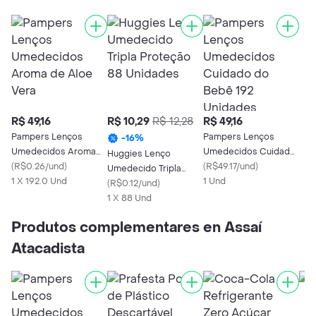
R$ 49,16
R$ 10,29
R$ 12,28
R$ 49,16
Pampers Lenços
Pampers Lenços
-
16
%
Umedecidos Aroma
Umedecidos Cuidado
Huggies Lenço
de Aloe Vera
(
R$0.26/und
)
do Bebê 192 Unidades
(
R$49.17/und
)
Umedecido Tripla
1 X 192.0 Und
1 Und
Proteção 88 Unidades
(
R$0.12/und
)
1 X 88 Und
Produtos complementares en Assaí
Atacadista