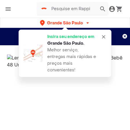
Grande São Paulo
Cadastre-se
Novo no Rappi?
e aproveite...
Insira seu endereço em
Entregas grátis por 15 dias!
Aplicam T&C
Grande São Paulo
.
Melhor serviço,
entregas mais rápidas e
preços mais
convenientes!