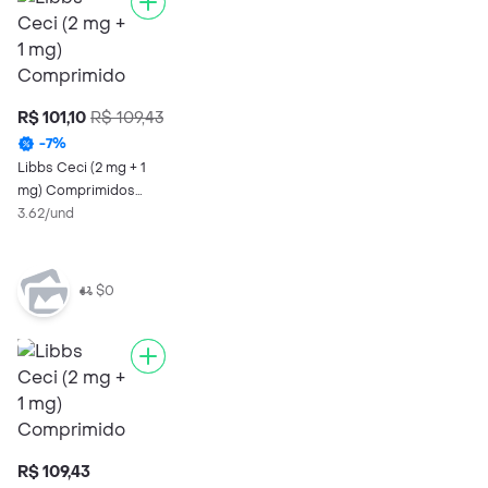
R$ 101,10
R$ 109,43
-
7
%
Libbs Ceci (2 mg + 1
mg) Comprimidos
Revestidos
3.62/und
$0
R$ 109,43