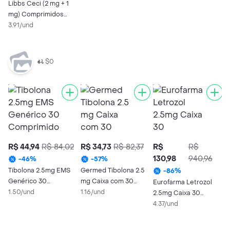
Libbs Ceci (2 mg + 1
mg) Comprimidos
Revestidos
3.91/und
$0
R$ 44,94
R$ 84,02
R$ 34,73
R$ 82,37
R$
R$
R
130,98
940,96
C
-
46
%
-
57
%
3
Tibolona 2.5mg EMS
Germed Tibolona 2.5
-
86
%
5
Genérico 30
mg Caixa com 30
Eurofarma Letrozol
Comprimidos
1.50/und
Comprimidos
1.16/und
2.5mg Caixa 30
Revestidos
Comprimidos
4.37/und
Revestidos