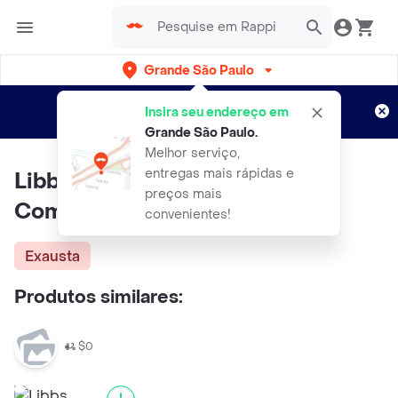
Grande São Paulo
Cadastre-se
Novo no Rappi?
e aproveite...
Insira seu endereço em
Entregas grátis por 15 dias!
Aplicam T&C
Grande São Paulo
.
Melhor serviço,
entregas mais rápidas e
Libbs Libiam 1.25mg Caixa 28
preços mais
Comprimidos
convenientes!
Exausta
Produtos similares:
$0