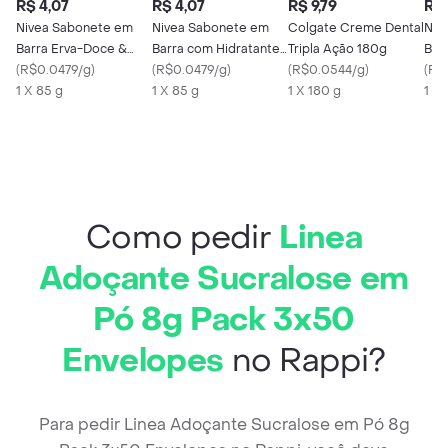
R$ 4,07
R$ 4,07
R$ 9,79
R$ 
Nivea Sabonete em
Nivea Sabonete em
Colgate Creme Dental
Niv
Barra Erva-Doce &
Barra com Hidratante
Tripla Ação 180g
Bar
Óleos 85g
(
R$0.0479/g
)
Lavanda e Óleos 85 g
(
R$0.0479/g
)
(
R$0.0544/g
)
(
R$
1 X 85 g
1 X 85 g
1 X 180 g
1 X 
Como pedir
Linea
Adoçante Sucralose em
Pó 8g Pack 3x50
Envelopes
no Rappi?
Para pedir Linea Adoçante Sucralose em Pó 8g