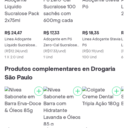
R$ 24,47
R$ 17,33
R$ 18,35
R$ 
Linea Adoçante
Adoçante em Pó
Linea Adoçante Stevia
Lin
Líquido Sucralose
Zero-Cal Sucralose
Pó
Líq
Pack 2x75ml
(
R$12.24/und
)
100 sachês com
(
R$17.33/und
)
(
R$0.19/und
)
(
R$
1 X 2.0 Und
600mg cada
1 Und
100 Und
60 
Produtos complementares en Drogaria
São Paulo