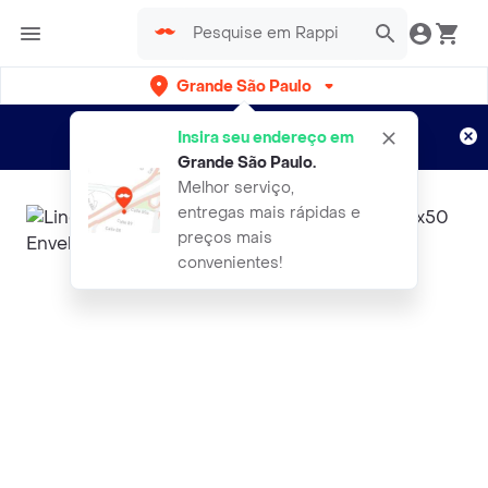
Grande São Paulo
Cadastre-se
Novo no Rappi?
e aproveite...
Insira seu endereço em
Entregas grátis por 15 dias!
Aplicam T&C
Grande São Paulo
.
Melhor serviço,
entregas mais rápidas e
preços mais
convenientes!