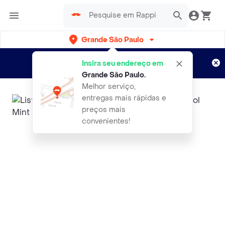
Grande São Paulo
Cadastre-se
Novo no Rappi?
e aproveite...
Insira seu endereço em
Entregas grátis por 15 dias!
Aplicam T&C
Grande São Paulo
.
Melhor serviço,
entregas mais rápidas e
preços mais
convenientes!