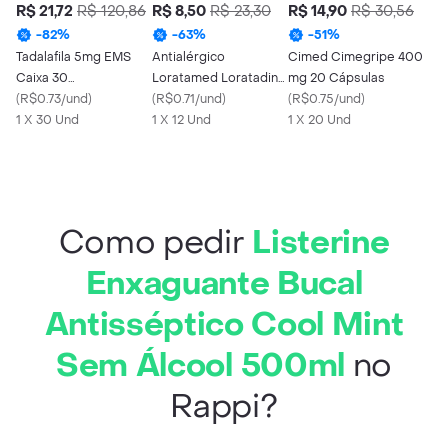
R$ 21,72
R$ 120,86
R$ 8,50
R$ 23,30
R$ 14,90
R$ 30,56
-
82
%
-
63
%
-
51
%
Tadalafila 5mg EMS
Antialérgico
Cimed Cimegripe 400
Caixa 30
Loratamed Loratadina
mg 20 Cápsulas
Comprimidos
(
R$0.73/und
)
10mg Cimed 12
(
R$0.71/und
)
(
R$0.75/und
)
Revestidos
1 X 30 Und
Comprimidos
1 X 12 Und
1 X 20 Und
Como pedir
Listerine
Enxaguante Bucal
Antisséptico Cool Mint
Sem Álcool 500ml
no
Rappi?