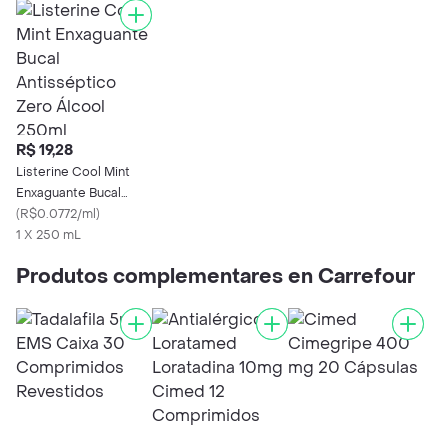
R$ 19,28
Listerine Cool Mint
Enxaguante Bucal
Antisséptico Zero
(
R$0.0772/ml
)
Álcool 250ml
1 X 250 mL
Produtos complementares en Carrefour