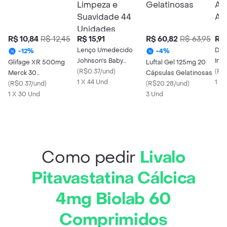
R$ 10,84
R$ 12,45
R$ 15,91
R$ 60,82
R$ 63,95
R$ 
Lenço Umedecido
Dov
-
12
%
-
4
%
Johnson's Baby
Invi
Glifage XR 500mg
Luftal Gel 125mg 20
Limpeza e Suavidade
(
R$0.37/und
)
Ant
(
R$0
Merck 30
Cápsulas Gelatinosas
44 Unidades
1 X 44 Und
1 X
Comprimidos
(
R$0.37/und
)
(
R$20.28/und
)
1 X 30 Und
3 Und
Como pedir
Livalo
Pitavastatina Cálcica
4mg Biolab 60
Comprimidos