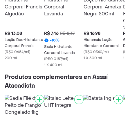
R$ 13,08
R$ 7,46
R$ 8,37
R$ 16,98
R$ 
Loção Deo-hidratante
Hidramais Loção
Gio
-
10
%
Corporal Francis
Hidratante Corporal
Des
Skala Hidratante
Algodão
(
R$0.0654/ml
)
Ameixa Negra 500ml
(
R$0.0340/ml
)
Hid
(
R$
Corporal Lavanda
200 mL
1 X 500 mL
Cla
1 X
(
R$0.0187/ml
)
1 X 400 mL
Produtos complementares en Assaí
Atacadista