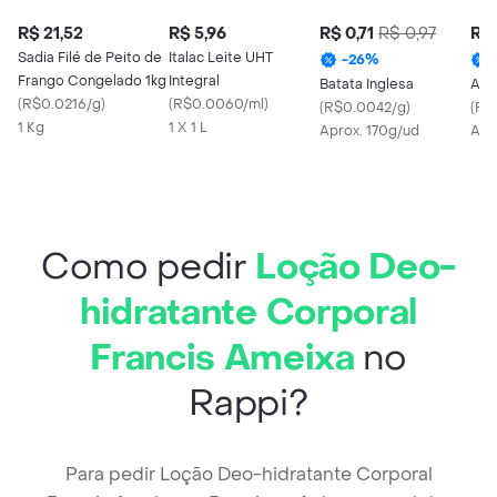
R$ 21,52
R$ 5,96
R$ 0,71
R$ 0,97
R$ 
Sadia Filé de Peito de
Italac Leite UHT
-
26
%
Frango Congelado 1kg
Integral
Batata Inglesa
Alh
(
R$0.0216/g
)
(
R$0.0060/ml
)
(
R$0.0042/g
)
(
R$
1 Kg
1 X 1 L
Aprox. 170g/ud
Apr
Como pedir
Loção Deo-
hidratante Corporal
Francis Ameixa
no
Rappi?
Para pedir Loção Deo-hidratante Corporal