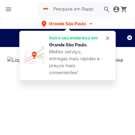
Grande São Paulo
Cadastre-se
Novo no Rappi?
e aproveite...
Insira seu endereço em
Entregas grátis por 15 dias!
Aplicam T&C
Grande São Paulo
.
Melhor serviço,
entregas mais rápidas e
preços mais
convenientes!