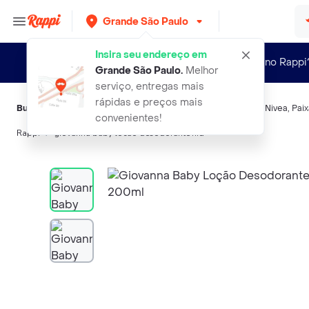
Grande São Paulo
Insira seu endereço em
Novo no Rappi
Grande São Paulo
.
Melhor
serviço, entregas mais
rápidas e preços mais
Buscas relacionadas:
Hidratantes corporais
,
Giovanna Baby
,
Nivea
,
Pai
convenientes!
Rappi
giovanna baby locao desodorante hid