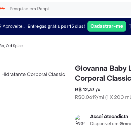
Cadastrar-me
?
Aproveite...
Entregas grátis por 15 dias!
xão
,
Old Spice
Giovanna Baby 
Corporal Classi
R$ 12,37
/
u
R$0.0619/ml
(
1 X 200 m
Assaí Atacadista
Disponível em
Grand