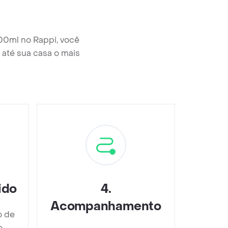
00ml no Rappi, você
até sua casa o mais
ido
4
.
Acompanhamento
o de
o