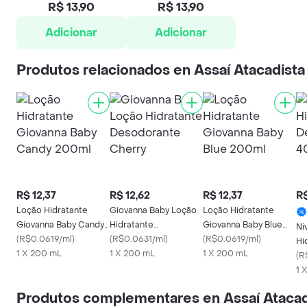
R$ 13,90
R$ 13,90
Adicionar
Adicionar
Produtos relacionados en Assaí Atacadista
R$ 12,37
R$ 12,62
R$ 12,37
R$
Loção Hidratante
Giovanna Baby Loção
Loção Hidratante
Giovanna Baby Candy
Hidratante
Giovanna Baby Blue
Ni
200ml
(
R$0.0619/ml
)
Desodorante Cherry
(
R$0.0631/ml
)
200ml
(
R$0.0619/ml
)
Hi
1 X 200 mL
1 X 200 mL
1 X 200 mL
De
(
R
1 
Produtos complementares en Assaí Atacad