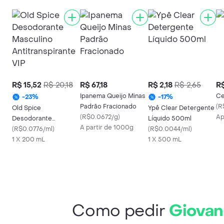
R$ 15,52
R$ 20,18
R$ 67,18
R$ 2,18
R$ 2,65
R$
Ipanema Queijo Minas
Ce
-
23
%
-
17
%
Padrão Fracionado
(
R
Old Spice
Ypê Clear Detergente
(
R$0.0672/g
)
Ap
Desodorante
Líquido 500ml
A partir de 1000g
Masculino
(
R$0.0776/ml
)
(
R$0.0044/ml
)
Antitranspirante VIP
1 X 200 mL
1 X 500 mL
Como pedir
Giovan