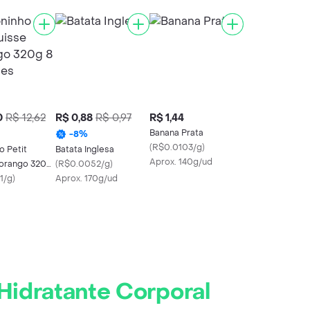
0
R$ 12,62
R$ 0,88
R$ 0,97
R$ 1,44
Banana Prata
-
8
%
(
R$0.0103/g
)
o Petit
Batata Inglesa
Aprox. 140g/ud
orango 320g
(
R$0.0052/g
)
es
1/g
)
Aprox. 170g/ud
idratante Corporal