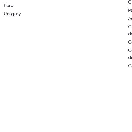
G
Perú
P
Uruguay
A
C
d
C
C
d
C