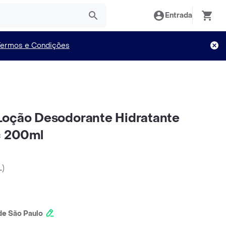
Entrada
Termos e Condições
Loção Desodorante Hidratante
c 200ml
L
)
e São Paulo