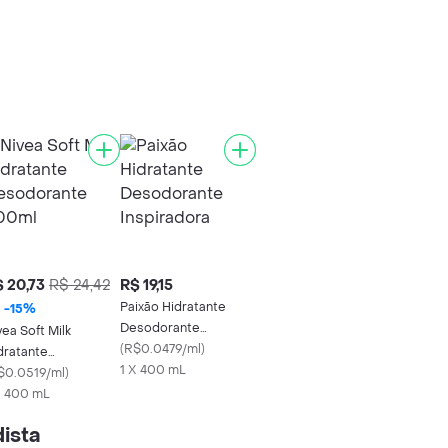
 20,73
R$ 24,42
R$ 19,15
Paixão Hidratante
-
15
%
Desodorante
vea Soft Milk
Inspiradora
(
R$0.0479/ml
)
dratante
1 X 400 mL
sodorante 400ml
$0.0519/ml
)
X 400 mL
ista