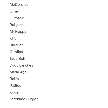
McDonalds
Ofner
Outback
Bullguer
Mr Hoppy
KFC
Bullguer
Giraffas
Taco Bell
Dudu Lanches
Maria Açaí
Bob's
Patties
Kibon
Jerónimo Burger