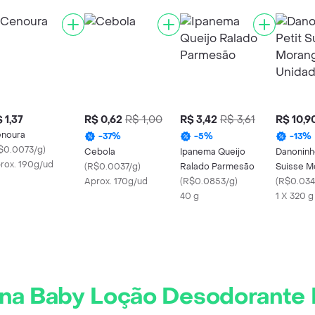
 1,37
R$ 0,62
R$ 1,00
R$ 3,42
R$ 3,61
R$ 10,9
noura
-
37
%
-
5
%
-
13
%
$0.0073/g
)
Cebola
Ipanema Queijo
Danoninh
rox. 190g/ud
(
R$0.0037/g
)
Ralado Parmesão
Suisse M
Aprox. 170g/ud
(
R$0.0853/g
)
8 Unidad
(
R$0.034
40 g
1 X 320 g
na Baby Loção Desodorante H