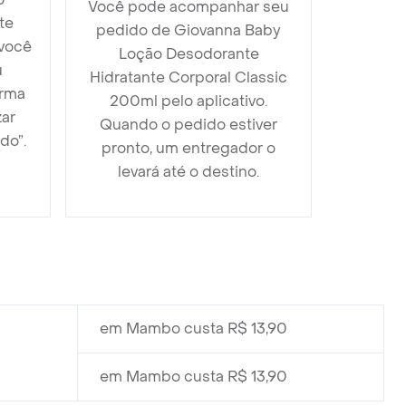
Você pode acompanhar seu
te
pedido de Giovanna Baby
 você
Loção Desodorante
u
Hidratante Corporal Classic
orma
200ml pelo aplicativo.
zar
Quando o pedido estiver
do”.
pronto, um entregador o
levará até o destino.
em Mambo custa R$ 13,90
em Mambo custa R$ 13,90