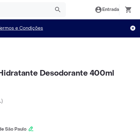
Entrada
Termos e Condições
 Hidratante Desodorante 400ml
L
)
e São Paulo