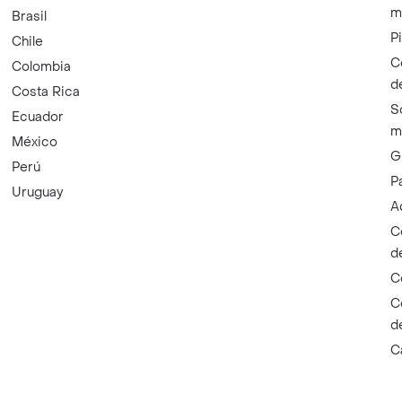
m
Brasil
P
Chile
C
Colombia
d
Costa Rica
S
Ecuador
m
México
G
Perú
P
Uruguay
A
C
d
C
C
d
C