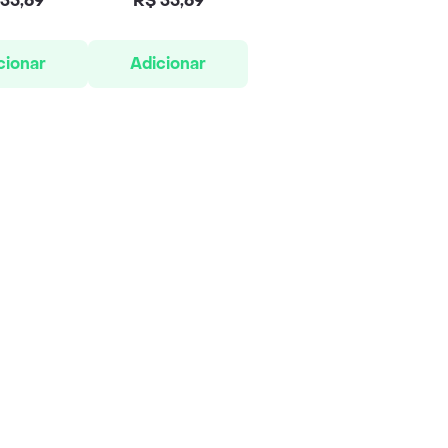
35,69
R$ 35,69
cionar
Adicionar