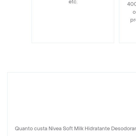
etc.
400
o
pr
Quanto custa Nivea Soft Milk Hidratante Desodor