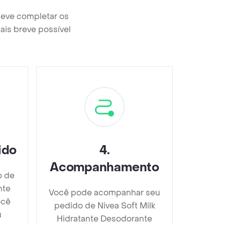
deve completar os
ais breve possível
ido
4
.
Acompanhamento
o de
nte
Você pode acompanhar seu
ocê
pedido de Nivea Soft Milk
u
Hidratante Desodorante