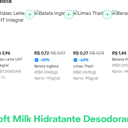
ista
 5,96
R$ 0,72
R$ 0,97
R$ 0,27
R$ 0,73
R$ 1,44
alac Leite UHT
Banana P
-
25
%
-
62
%
tegral
(
R$0.010
Batata Inglesa
Limao Thaiti
$0.0060/ml
)
Aprox. 1
(
R$0.0043/g
)
(
R$0.0031/g
)
 1 L
Aprox. 170g/ud
Aprox. 90g/ud
oft Milk Hidratante Desodor