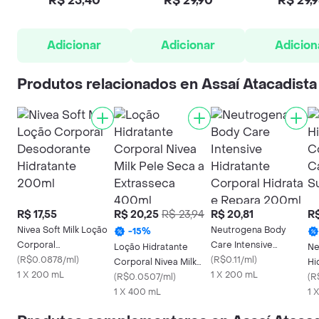
R$ 25,40
R$ 29,90
R$ 29,
Adicionar
Adicionar
Adicion
Produtos relacionados en Assaí Atacadista
R$ 17,55
R$ 20,25
R$ 23,94
R$ 20,81
R$
Nivea Soft Milk Loção
Neutrogena Body
-
15
%
Corporal
Care Intensive
Loção Hidratante
Ne
Desodorante
(
R$0.0878/ml
)
Hidratante Corporal
(
R$0.11/ml
)
Corporal Nivea Milk
Hi
Hidratante 200ml
1 X 200 mL
Hidrata e Repara
1 X 200 mL
Pele Seca a
(
R$0.0507/ml
)
Bo
(
R
200ml
Extrasseca 400ml
1 X 400 mL
Su
1 