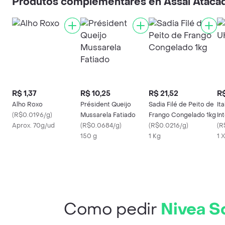
Produtos complementares en Assaí Atacad
R$ 1,37
R$ 10,25
R$ 21,52
R$
Alho Roxo
Président Queijo
Sadia Filé de Peito de
It
(
R$0.0196/g
)
Mussarela Fatiado
Frango Congelado 1kg
In
Aprox. 70g/ud
(
R$0.0684/g
)
(
R$0.0216/g
)
(
R
150 g
1 Kg
1 X
Como pedir
Nivea S