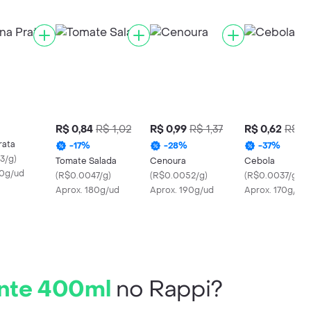
R$ 0,84
R$ 1,02
R$ 0,99
R$ 1,37
R$ 0,62
R$ 1,
rata
-
17
%
-
28
%
-
37
%
3/g
)
Tomate Salada
Cenoura
Cebola
40g/ud
(
R$0.0047/g
)
(
R$0.0052/g
)
(
R$0.0037/g
)
Aprox. 180g/ud
Aprox. 190g/ud
Aprox. 170g/ud
ante 400ml
no Rappi?