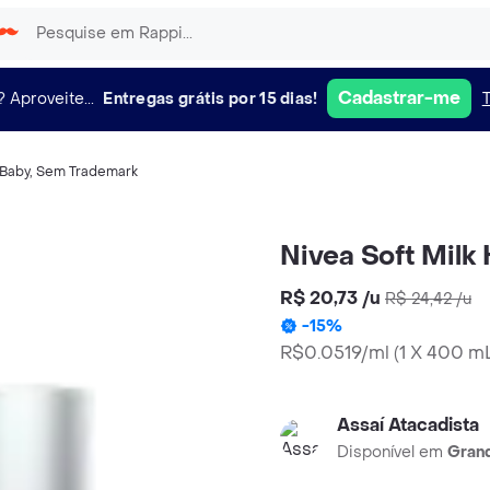
Cadastrar-me
?
Aproveite...
Entregas grátis por 15 dias!
 Baby
,
Sem Trademark
Nivea Soft Milk
R$ 20,73
/
u
R$ 24,42
/
u
-
15
%
R$0.0519/ml
(
1 X 400 m
Assaí Atacadista
Disponível em
Grand