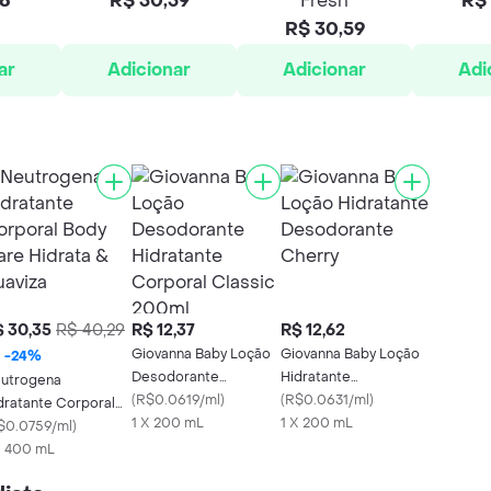
98
R$ 30,59
Fresh
R$ 
R$ 30,59
ar
Adicionar
Adicionar
Adi
 30,35
R$ 40,29
R$ 12,37
R$ 12,62
Giovanna Baby Loção
Giovanna Baby Loção
-
24
%
Desodorante
Hidratante
utrogena
Hidratante Corporal
(
R$0.0619/ml
)
Desodorante Cherry
(
R$0.0631/ml
)
dratante Corporal
Classic 200ml
1 X 200 mL
1 X 200 mL
dy Care Hidrata &
$0.0759/ml
)
aviza
X 400 mL