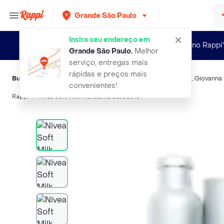
Grande São Paulo
Insira seu endereço em
Novo no Rappi
Grande São Paulo
.
Melhor
serviço, entregas mais
rápidas e preços mais
Buscas relacionadas:
Hidratantes faciais
,
Nivea
,
Neutrogena
,
Giovanna
convenientes!
Rappi
nivea soft milk hidratante desodora