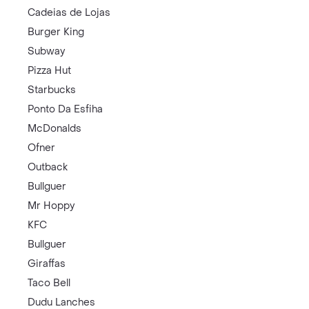
Cadeias de Lojas
Burger King
Subway
Pizza Hut
Starbucks
Ponto Da Esfiha
McDonalds
Ofner
Outback
Bullguer
Mr Hoppy
KFC
Bullguer
Giraffas
Taco Bell
Dudu Lanches