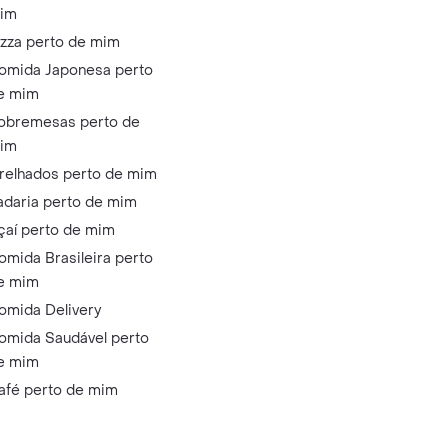
im
izza perto de mim
omida Japonesa perto
e mim
obremesas perto de
im
relhados perto de mim
adaria perto de mim
çaí perto de mim
omida Brasileira perto
e mim
omida Delivery
omida Saudável perto
e mim
afé perto de mim