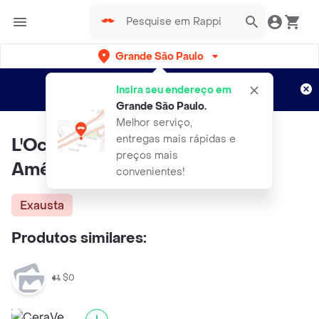
Grande São Paulo
Cadastre-se
Novo no Rappi?
e aproveite...
Insira seu endereço em
Entregas grátis por 15 dias!
Aplicam T&C
Grande São Paulo
.
Melhor serviço,
entregas mais rápidas e
L'Occitane Loção Firmadora
preços mais
Amêndoa 240ml
convenientes!
Exausta
Produtos similares:
$0