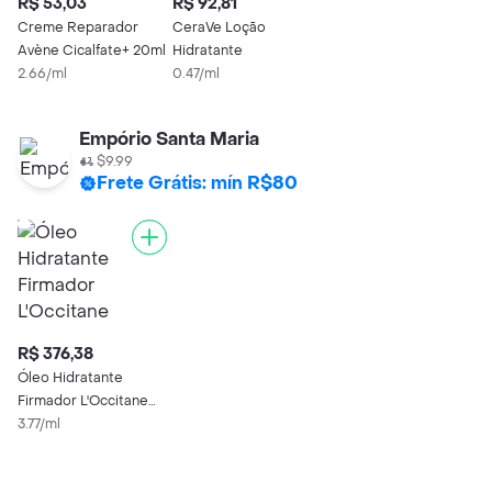
R$ 53,03
R$ 92,81
Creme Reparador
CeraVe Loção
Avène Cicalfate+ 20ml
Hidratante
2.66/ml
0.47/ml
Empório Santa Maria
$9.99
Frete Grátis: mín R$80
R$ 376,38
Óleo Hidratante
Firmador L'Occitane
Amêndoa 100ml
3.77/ml