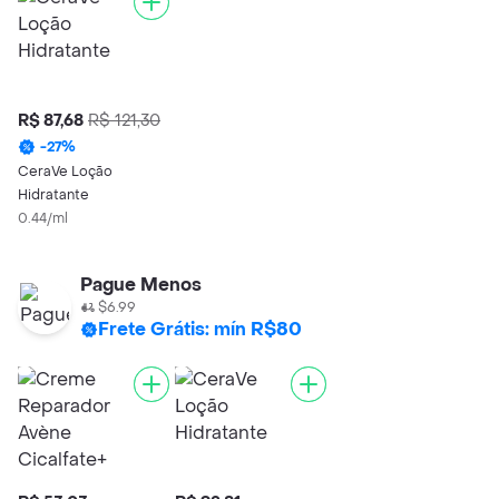
R$ 87,68
R$ 121,30
-
27
%
CeraVe Loção
Hidratante
0.44/ml
Pague Menos
$6.99
Frete Grátis: mín R$80