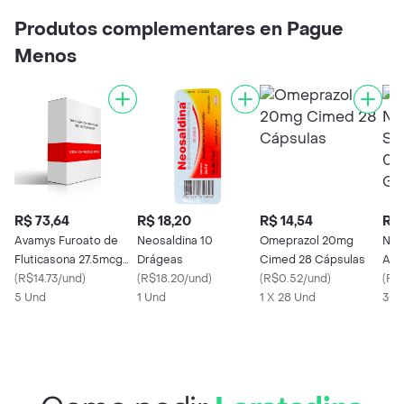
Produtos complementares en Pague
Menos
R$ 73,64
R$ 18,20
R$ 14,54
R$ 
Avamys Furoato de
Neosaldina 10
Omeprazol 20mg
Neo
Fluticasona 27.5mcg
Drágeas
Cimed 28 Cápsulas
Adu
Spray Nasal Frasco
(
R$14.73/und
)
(
R$18.20/und
)
(
R$0.52/und
)
0.5
(
R$0
120 Doses GSK
5 Und
1 Und
1 X 28 Und
Got
30 