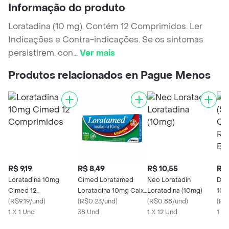
Informação do produto
Loratadina (10 mg). Contém 12 Comprimidos. Ler
Indicações e Contra-indicações. Se os sintomas
persistirem, con
...
Ver mais
Produtos relacionados en Pague Menos
R$ 9,19
R$ 8,49
R$ 10,55
R$ 
Loratadina 10mg
Cimed Loratamed
Neo Loratadin
Des
Cimed 12
Loratadina 10mg Caixa
Loratadina (10mg)
10 
Comprimidos
(
R$9.19/und
)
12 Comprimidos
(
R$0.23/und
)
(
R$0.88/und
)
Rev
(
R$3
1 X 1 Und
38 Und
1 X 12 Und
Bios
1 X