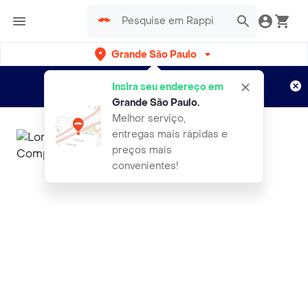
Grande São Paulo
Cadastre-se
Novo no Rappi?
e aproveite...
Insira seu endereço em
Entregas grátis por 15 dias!
Aplicam T&C
Grande São Paulo
.
Melhor serviço,
entregas mais rápidas e
preços mais
convenientes!