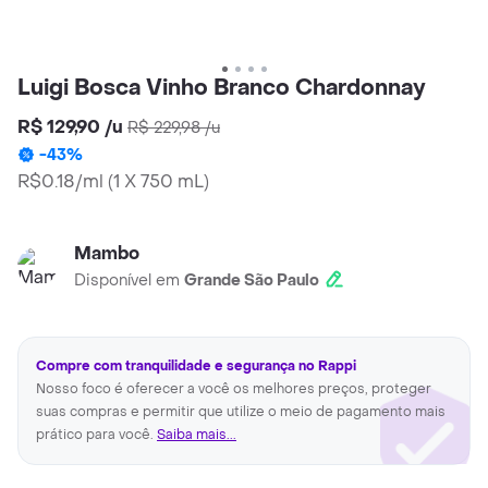
Luigi Bosca Vinho Branco Chardonnay
R$ 129,90
/
u
R$ 229,98
/
u
-
43
%
R$0.18/ml
(
1 X 750 mL
)
Mambo
Disponível em
Grande São Paulo
Compre com tranquilidade e segurança no Rappi
Nosso foco é oferecer a você os melhores preços, proteger
suas compras e permitir que utilize o meio de pagamento mais
prático para você.
Saiba mais...