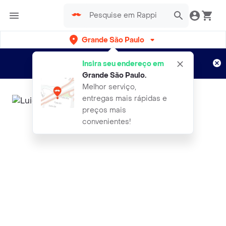
Grande São Paulo
Cadastre-se
Novo no Rappi?
e aproveite...
Insira seu endereço em
Entregas grátis por 15 dias!
Aplicam T&C
Grande São Paulo
.
Melhor serviço,
entregas mais rápidas e
preços mais
convenientes!