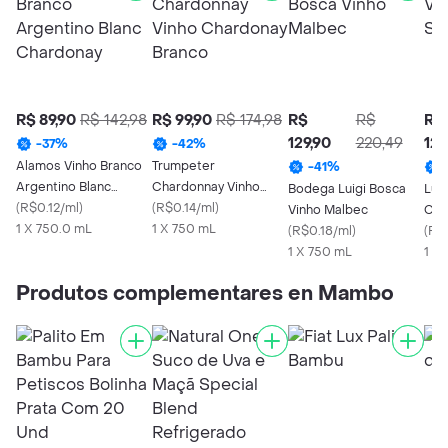
R$ 89,90
R$ 142,98
R$ 99,90
R$ 174,98
R$
R$
R$
129,90
220,49
129
-
37
%
-
42
%
Alamos Vinho Branco
Trumpeter
-
41
%
Argentino Blanc
Chardonnay Vinho
Bodega Luigi Bosca
Lui
Chardonay
(
R$0.12/ml
)
Chardonay Branco
(
R$0.14/ml
)
Vinho Malbec
Cab
1 X 750.0 mL
1 X 750 mL
(
R$0.18/ml
)
(
R$0
1 X 750 mL
1 X
Produtos complementares en Mambo