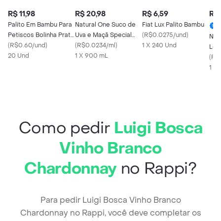
R$ 11,98
R$ 20,98
R$ 6,59
R$ 
Palito Em Bambu Para
Natural One Suco de
Fiat Lux Palito Bambu
Petiscos Bolinha Prata
Uva e Maçã Special
(
R$0.0275/und
)
Nes
Com 20 Und
(
R$0.60/und
)
Blend Refrigerado
(
R$0.0234/ml
)
1 X 240 Und
Leit
20 Und
1 X 900 mL
(
R$
1 X
Como pedir
Luigi Bosca
Vinho Branco
Chardonnay
no Rappi?
Para pedir Luigi Bosca Vinho Branco
Chardonnay no Rappi, você deve completar os