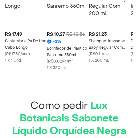
R$ 17,49
R$ 10,27
R$ 10,86
R$ 21,23
R$ 
Santa Maria Pá De Lixo
Shampoo Johnson's
Des
-
5
%
Cabo Longo
Baby Regular Com
Dov
Borrifador de Plástico
(
R$17.50/und
)
200 mL
(
R$0.11/ml
)
200
(
R$0
Sanremo 350ml
1 X 1 Und
1 X 200 mL
1 X
(
R$0.0294/ml
)
1 X 350 mL
Como pedir
Lux
Botanicals Sabonete
Líquido Orquídea Negra