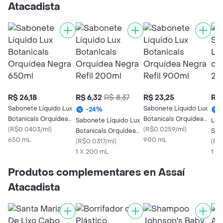
Atacadista
R$ 26,18
R$ 6,32
R$ 8,37
R$ 23,25
R$ 
Sabonete Líquido Lux
Sabonete Líquido Lux
-
24
%
Botanicals Orquídea
Botanicals Orquídea
Sabonete Líquido Lux
Lux
Negra 650ml
(
R$0.0403/ml
)
Negra Refil 900ml
(
R$0.0259/ml
)
Botanicals Orquídea
Sab
650 mL
900 mL
Negra Refil 200ml
(
R$0.0317/ml
)
Buq
(
R$
1 X 200 mL
200
1 X
Produtos complementares en Assaí
Atacadista