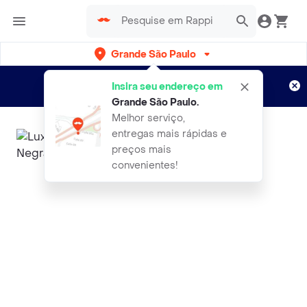
Grande São Paulo
Cadastre-se
Novo no Rappi?
e aproveite...
Insira seu endereço em
Entregas grátis por 15 dias!
Aplicam T&C
Grande São Paulo
.
Melhor serviço,
entregas mais rápidas e
preços mais
convenientes!