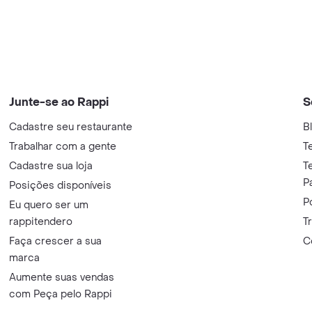
Junte-se ao Rappi
S
Cadastre seu restaurante
B
Trabalhar com a gente
T
Cadastre sua loja
T
P
Posições disponíveis
P
Eu quero ser um
rappitendero
T
Faça crescer a sua
C
marca
Aumente suas vendas
com Peça pelo Rappi