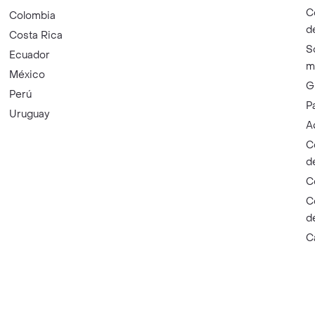
C
Colombia
d
Costa Rica
S
Ecuador
m
México
G
Perú
P
Uruguay
A
C
d
C
C
d
C