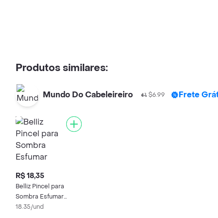
Produtos similares:
Mundo Do Cabeleireiro
Frete Grá
$6.99
R$ 18,35
Belliz Pincel para
Sombra Esfumar
Médio
18.35/und