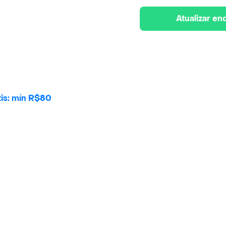
Atualizar e
tis: mín R$80