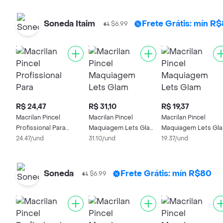
Soneda Itaim
Frete Grátis: mín R
$6.99
R$ 24,47
R$ 31,10
R$ 19,37
Macrilan Pincel
Macrilan Pincel
Macrilan Pincel
Profissional Para
Maquiagem Lets Glam
Maquiagem Lets Gl
Iluminador Linha Bff
24.47/und
Gl01 Para Po
31.10/und
Gl03 Para Base
19.37/und
F05
Soneda
Frete Grátis: mín R$80
$6.99