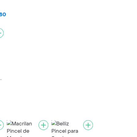
$80
am