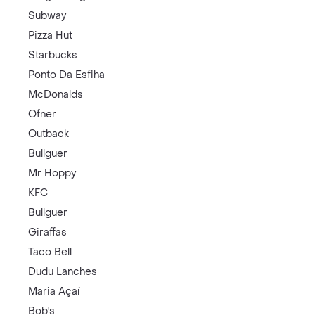
Subway
Pizza Hut
Starbucks
Ponto Da Esfiha
McDonalds
Ofner
Outback
Bullguer
Mr Hoppy
KFC
Bullguer
Giraffas
Taco Bell
Dudu Lanches
Maria Açaí
Bob's