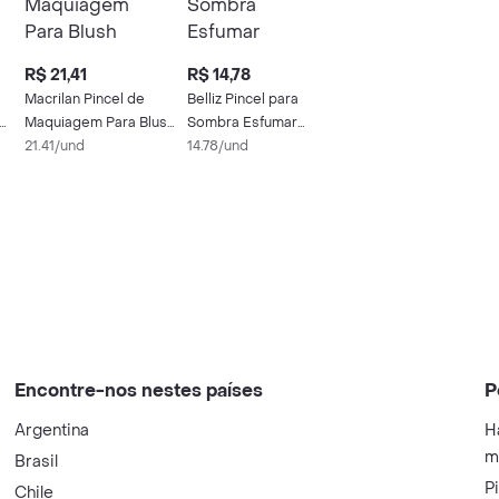
R$ 21,41
R$ 14,78
Macrilan Pincel de
Belliz Pincel para
am
Maquiagem Para Blush
Sombra Esfumar
W102
21.41/und
Médio
14.78/und
Encontre-nos nestes países
P
Argentina
H
m
Brasil
P
Chile