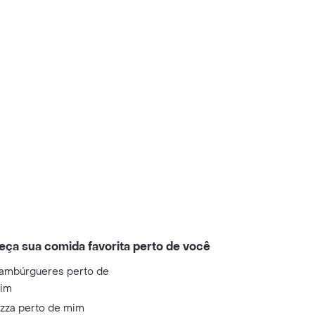
eça sua comida favorita perto de você
ambúrgueres perto de
im
izza perto de mim