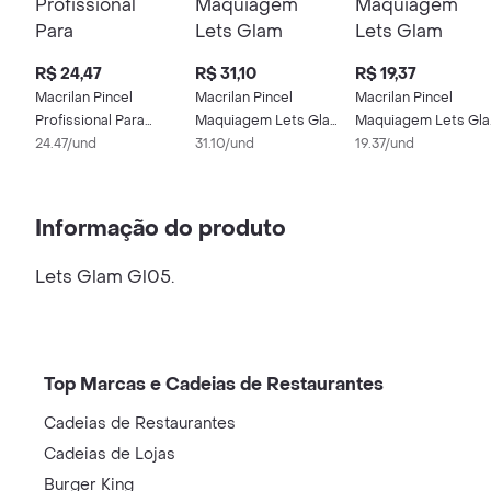
R$ 24,47
R$ 31,10
R$ 19,37
Macrilan Pincel
Macrilan Pincel
Macrilan Pincel
Profissional Para
Maquiagem Lets Glam
Maquiagem Lets Gl
Iluminador Linha Bff
24.47/und
Gl01 Para Po
31.10/und
Gl03 Para Base
19.37/und
F05
Informação do produto
Lets Glam Gl05.
Top Marcas e Cadeias de Restaurantes
Cadeias de Restaurantes
Cadeias de Lojas
Burger King