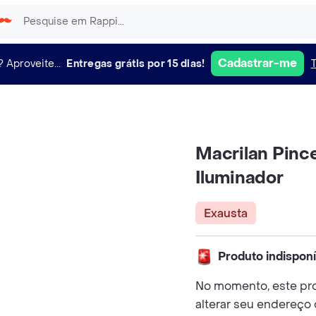
Cadastrar-me
?
Aproveite...
Entregas grátis por 15 dias!
Macrilan Pinc
Iluminador
Exausta
Produto indispon
No momento, este pro
alterar seu endereço