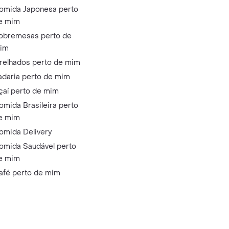
omida Japonesa perto
e mim
obremesas perto de
im
relhados perto de mim
adaria perto de mim
çaí perto de mim
omida Brasileira perto
e mim
omida Delivery
omida Saudável perto
e mim
afé perto de mim