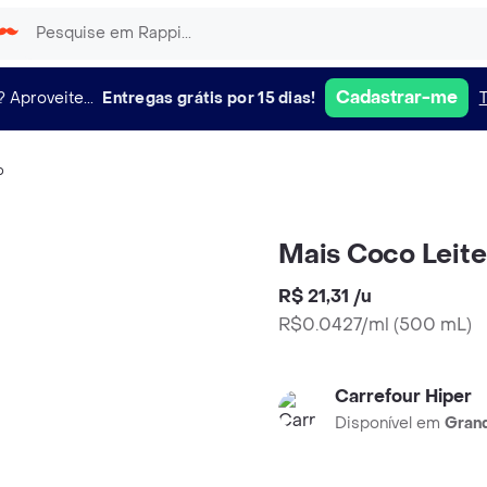
Cadastrar-me
?
Aproveite...
Entregas grátis por 15 dias!
o
Mais Coco Leit
R$ 21,31
/
u
R$0.0427/ml
(
500 mL
)
Carrefour Hiper
Disponível em
Grand