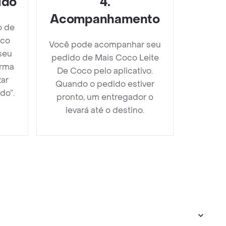
ido
4
.
Acompanhamento
o de
oco
Você pode acompanhar seu
seu
pedido de Mais Coco Leite
orma
De Coco pelo aplicativo.
zar
Quando o pedido estiver
do”.
pronto, um entregador o
levará até o destino.