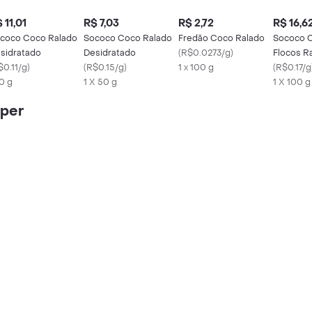
 11,01
R$ 7,03
R$ 2,72
R$ 16,6
coco Coco Ralado
Sococo Coco Ralado
Fredão Coco Ralado
Sococo 
sidratado
Desidratado
(
R$0.0273/g
)
Flocos R
$0.11/g
)
(
R$0.15/g
)
1 x 100 g
Desidrat
(
R$0.17/g
0 g
1 X 50 g
1 X 100 g
iper