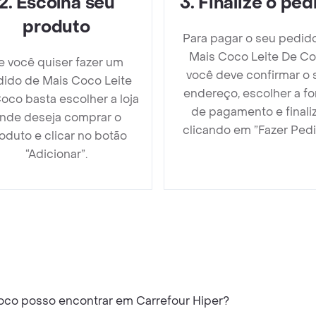
2
.
Escolha seu
3
.
Finalize o ped
produto
Para pagar o seu pedid
Mais Coco Leite De C
e você quiser fazer um
você deve confirmar o 
ido de Mais Coco Leite
endereço, escolher a f
oco basta escolher a loja
de pagamento e finali
nde deseja comprar o
clicando em ”Fazer Pedi
oduto e clicar no botão
“Adicionar”.
oco posso encontrar em Carrefour Hiper?