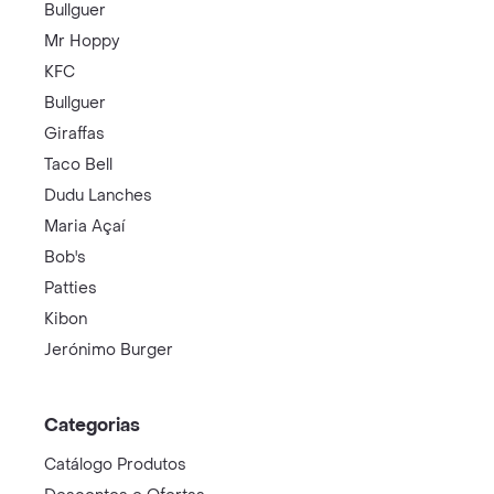
Bullguer
Mr Hoppy
KFC
Bullguer
Giraffas
Taco Bell
Dudu Lanches
Maria Açaí
Bob's
Patties
Kibon
Jerónimo Burger
Categorias
Catálogo Produtos