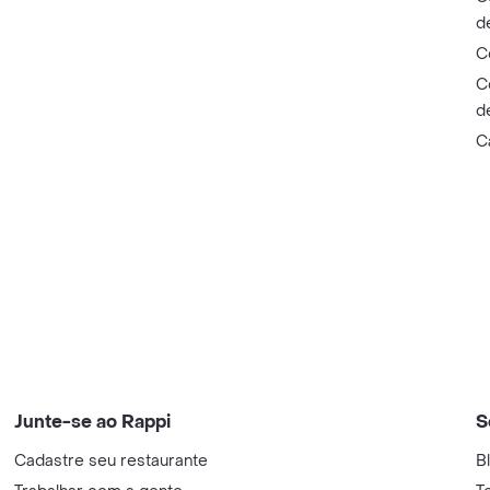
d
C
C
d
C
Junte-se ao Rappi
S
Cadastre seu restaurante
B