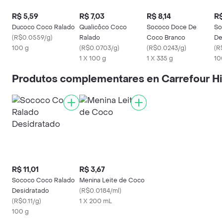
R$ 5,59
R$ 7,03
R$ 8,14
R$
Ducoco Coco Ralado
Qualicôco Coco
Sococo Doce De
So
(
R$0.0559/g
)
Ralado
Coco Branco
De
100 g
(
R$0.0703/g
)
(
R$0.0243/g
)
(
R
1 X 100 g
1 X 335 g
10
Produtos complementares en Carrefour H
R$ 11,01
R$ 3,67
Sococo Coco Ralado
Menina Leite de Coco
Desidratado
(
R$0.0184/ml
)
(
R$0.11/g
)
1 X 200 mL
100 g