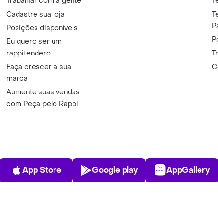
Trabalhar com a gente
T
Cadastre sua loja
T
P
Posições disponíveis
P
Eu quero ser um
rappitendero
T
Faça crescer a sua
C
marca
Aumente suas vendas
com Peça pelo Rappi
App Store
Play Store
AppGalle
App Store
Google play
AppGallery