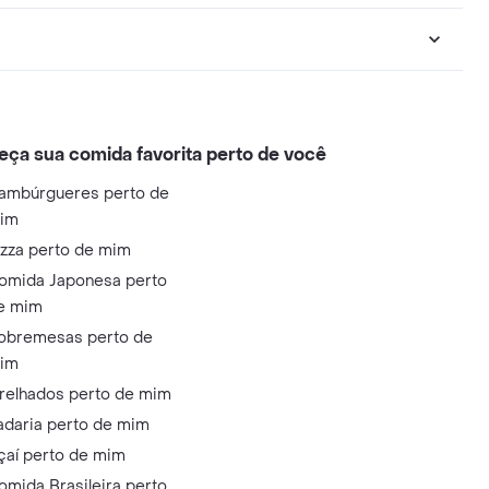
eça sua comida favorita perto de você
ambúrgueres perto de
im
izza perto de mim
omida Japonesa perto
e mim
obremesas perto de
im
relhados perto de mim
adaria perto de mim
çaí perto de mim
omida Brasileira perto