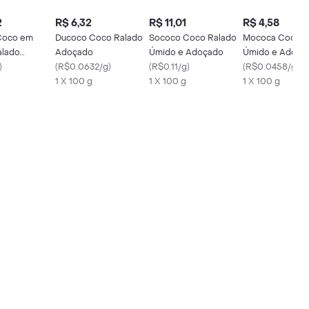
2
R$ 6,32
R$ 11,01
R$ 4,58
Coco em
Ducoco Coco Ralado
Sococo Coco Ralado
Mococa Coco R
alado
Adoçado
Úmido e Adoçado
Úmido e Adoça
ado Flococo
)
(
R$0.0632/g
)
(
R$0.11/g
)
(
R$0.0458/g
)
1 X 100 g
1 X 100 g
1 X 100 g