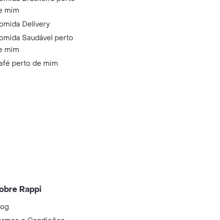
e mim
omida Delivery
omida Saudável perto
e mim
afé perto de mim
obre Rappi
log