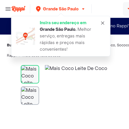
Grande São Paulo
Insira seu endereço em
Novo no Rappi
Grande São Paulo
.
Melhor
serviço, entregas mais
rápidas e preços mais
Buscas relacionadas:
Especiais
,
Mais Coco
,
Ducoco
,
Qualicôco
,
Sococ
convenientes!
Rappi
mais coco leite de coco