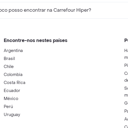
oco posso encontrar na Carrefour Hiper?
Encontre-nos nestes países
P
Argentina
H
m
Brasil
P
Chile
C
Colombia
d
Costa Rica
S
Ecuador
m
México
G
Perú
P
Uruguay
A
C