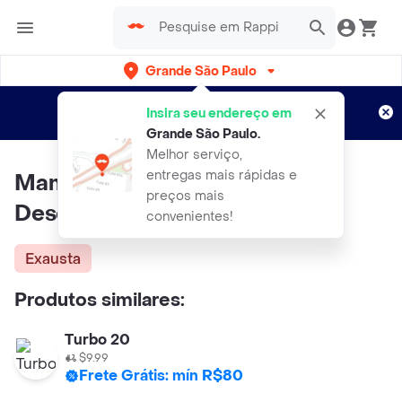
Grande São Paulo
Cadastre-se
Novo no Rappi?
e aproveite...
Insira seu endereço em
Entregas grátis por 15 dias!
Aplicam T&C
Grande São Paulo
.
Melhor serviço,
entregas mais rápidas e
Mamypoko Fralda Calca
preços mais
Descartaveis Dia & Noite Xxg
convenientes!
Exausta
Produtos similares:
Turbo 20
$9.99
Frete Grátis: mín R$80