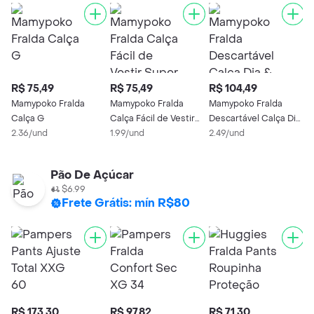
R$ 75,49
R$ 75,49
R$ 104,49
R
Mamypoko Fralda
Mamypoko Fralda
Mamypoko Fralda
H
Calça G
Calça Fácil de Vestir
Descartável Calça Dia
S
2.36/und
Super Seca M
1.99/und
& Noite
2.49/und
3
Pão De Açúcar
$6.99
Frete Grátis: mín R$80
R$ 173,30
R$ 97,82
R$ 71,30
R