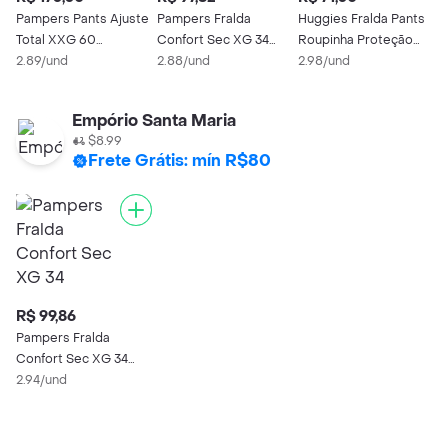
Pampers Pants Ajuste
Pampers Fralda
Huggies Fralda Pants
P
Total XXG 60
Confort Sec XG 34
Roupinha Proteção
D
Unidades
2.89/und
Unidades
2.88/und
Acolchoada XXG 24
2.98/und
P
2
Unidades
P
Empório Santa Maria
$8.99
Frete Grátis: mín R$80
R$ 99,86
Pampers Fralda
Confort Sec XG 34
Unidades
2.94/und