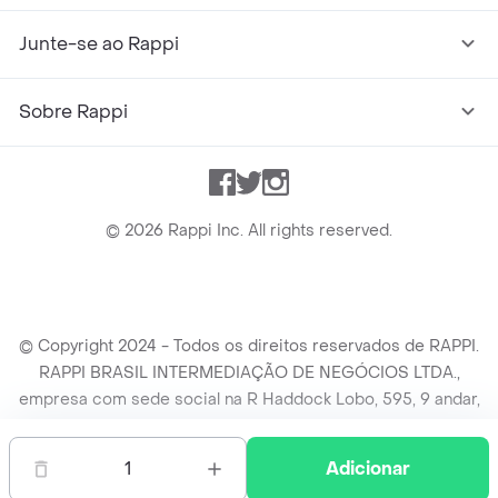
Junte-se ao Rappi
Sobre Rappi
Facebook
Twitter
Instagram
©
2026
Rappi Inc. All rights reserved.
© Copyright 2024 - Todos os direitos reservados de RAPPI.
RAPPI BRASIL INTERMEDIAÇÃO DE NEGÓCIOS LTDA.,
empresa com sede social na R Haddock Lobo, 595, 9 andar,
conj. 91, Lado A, Cerqueira Cesar, São Paulo/SP CEP. 01414-
905, CNPJ/MF n° 26.900.161/0001-25.
1
Adicionar