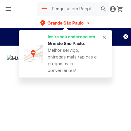
Grande São Paulo
Cadastre-se
Novo no Rappi?
e aproveite...
Insira seu endereço em
Entregas grátis por 15 dias!
Aplicam T&C
Grande São Paulo
.
Melhor serviço,
entregas mais rápidas e
preços mais
convenientes!