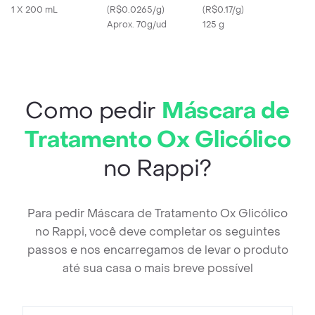
1 X 200 mL
(
R$0.0265/g
)
Berrygood
(
R$0.17/g
)
Aprox. 70g/ud
125 g
Como pedir
Máscara de
Tratamento Ox Glicólico
no Rappi?
Para pedir Máscara de Tratamento Ox Glicólico
no Rappi, você deve completar os seguintes
passos e nos encarregamos de levar o produto
até sua casa o mais breve possível