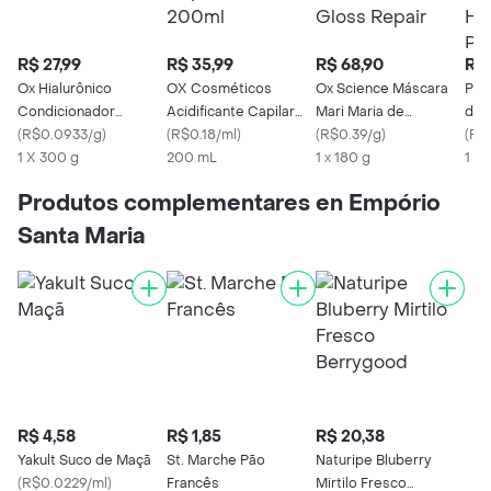
R$ 27,99
R$ 35,99
R$ 68,90
R$ 
Ox Hialurônico
OX Cosméticos
Ox Science Máscara
Pan
Condicionador
Acidificante Capilar
Mari Maria de
de 
Máscara Tratamento
(
R$0.0933/g
)
Glicólico 200ml
(
R$0.18/ml
)
Tratamento Gloss
(
R$0.39/g
)
Hid
(
R$
1 X 300 g
200 mL
Repair
1 x 180 g
1 X 
Produtos complementares en Empório
Santa Maria
R$ 4,58
R$ 1,85
R$ 20,38
Yakult Suco de Maçã
St. Marche Pão
Naturipe Bluberry
(
R$0.0229/ml
)
Francês
Mirtilo Fresco