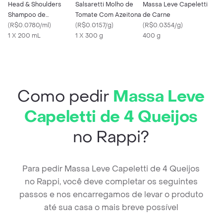
Head & Shoulders
Salsaretti Molho de
Massa Leve Capeletti
Shampoo de
Tomate Com Azeitona
de Carne
Cuidados com a Raiz
(
R$0.0780/ml
)
(
R$0.0157/g
)
(
R$0.0354/g
)
Anticoceira
1 X 200 mL
1 X 300 g
400 g
Como pedir
Massa Leve
Capeletti de 4 Queijos
no Rappi?
Para pedir Massa Leve Capeletti de 4 Queijos
no Rappi, você deve completar os seguintes
passos e nos encarregamos de levar o produto
até sua casa o mais breve possível