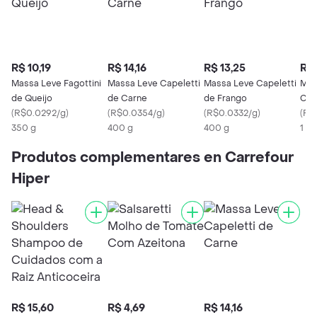
R$ 10,19
R$ 14,16
R$ 13,25
R$ 
Massa Leve Fagottini
Massa Leve Capeletti
Massa Leve Capeletti
Mas
de Queijo
de Carne
de Frango
Car
(
R$0.0292/g
)
(
R$0.0354/g
)
(
R$0.0332/g
)
(
R$
350 g
400 g
400 g
1 Kg
Produtos complementares en Carrefour
Hiper
R$ 15,60
R$ 4,69
R$ 14,16