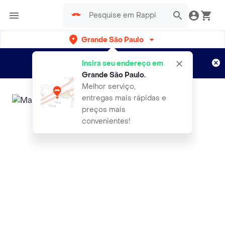
Grande São Paulo
Cadastre-se
Novo no Rappi?
e aproveite...
Insira seu endereço em
Entregas grátis por 15 dias!
Aplicam T&C
Grande São Paulo
.
Melhor serviço,
entregas mais rápidas e
preços mais
convenientes!