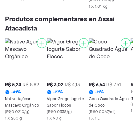
Branco Premium
(
R$0.0268/g
)
1 X 1.01 Kg
Produtos complementares en Assaí
Atacadista
R$ 5,24
R$ 8,89
R$ 3,02
R$ 4,13
R$ 6,64
R$ 7,51
R$ 
Torr
-
41
%
-
27
%
-
11
%
g
Native Açúcar
Vigor Grego Iogurte
Coco Quadrado Água
(
R$
Mascavo Orgânico
Sabor Flocos
de Coco
1 X 
(
R$0.0210/g
)
(
R$0.0335/g
)
(
R$0.0067/ml
)
1 X 250 g
1 X 90 g
1 X 1 L