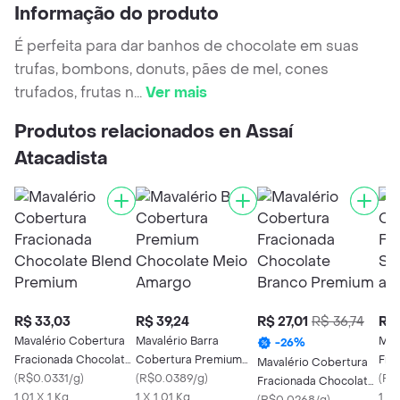
Informação do produto
É perfeita para dar banhos de chocolate em suas
trufas, bombons, donuts, pães de mel, cones
trufados, frutas n
...
Ver mais
Produtos relacionados en Assaí
Atacadista
R$ 33,03
R$ 39,24
R$ 27,01
R$ 36,74
R$ 
Mavalério Cobertura
Mavalério Barra
Mav
-
26
%
Fracionada Chocolate
Cobertura Premium
Fra
Mavalério Cobertura
Blend Premium
(
R$0.0331/g
)
Chocolate Meio
(
R$0.0389/g
)
Cho
(
R$
Fracionada Chocolate
1.01 X 1 Kg
Amargo
1 X 1.01 Kg
1 X 