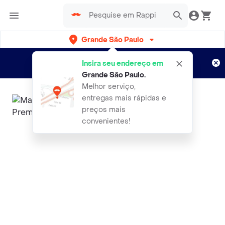
Grande São Paulo
Cadastre-se
Novo no Rappi?
e aproveite...
Insira seu endereço em
Entregas grátis por 15 dias!
Aplicam T&C
Grande São Paulo
.
Melhor serviço,
entregas mais rápidas e
preços mais
convenientes!