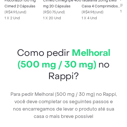
Fluconazol 150 mg
Cimed Cimegripe 400
Tadalafila 20mg EMS
Emb
(
R$
Cimed 2 Cápsulas
mg 20 Cápsulas
Caixa 4 Comprimidos
unid
1 X 
(
R$4.95/und
)
(
R$0.75/und
)
Revestidos
(
R$4.98/und
)
1 X 2 Und
1 X 20 Und
1 X 4 Und
Como pedir
Melhoral
(500 mg / 30 mg)
no
Rappi?
Para pedir Melhoral (500 mg / 30 mg) no Rappi,
você deve completar os seguintes passos e
nos encarregamos de levar o produto até sua
casa o mais breve possível