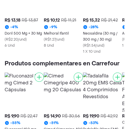
R$ 13,18
R$ 13,87
R$ 10,12
R$ 11,21
R$ 15,32
R$ 21,42
R$ 
-
4
%
-
9
%
-
28
%
Doril 500 Mg + 30 Mg
Melhoral Ifantil
Neosaldina (30 mg /
Ana
(
R$2.20/und
)
(
R$1.27/und
)
300 mg / 30 mg)
(
R$1
6 Und
8 Und
(
R$1.54/und
)
1 X 
1 X 10 Und
Produtos complementares en Carrefour
R$ 9,90
R$ 22,47
R$ 14,90
R$ 30,56
R$ 19,90
R$ 42,92
R$ 
Chic
-
55
%
-
51
%
-
53
%
Fru