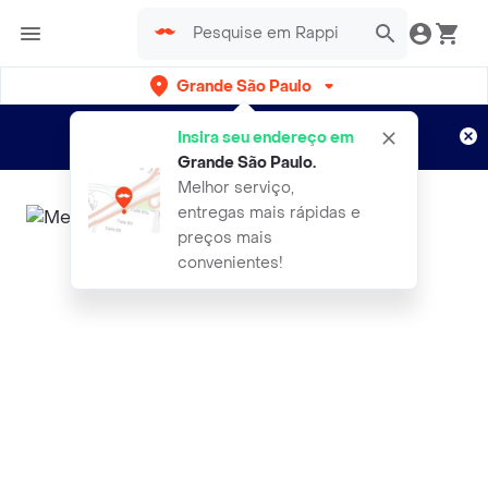
Grande São Paulo
Cadastre-se
Novo no Rappi?
e aproveite...
Insira seu endereço em
Entregas grátis por 15 dias!
Aplicam T&C
Grande São Paulo
.
Melhor serviço,
entregas mais rápidas e
preços mais
convenientes!